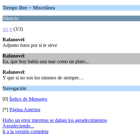
Tiempo libre > Miscelánea
Silencio
<<
<
(3/3)
Rafanovel
:
Adjunto fotos por si te sirve
Rafanovel
:
Eu, que hoy había una mar como un plato...
Rafanovel
:
Y que si no son los mismos de siempre…
Navegación
[0]
Índice de Mensajes
[*]
Página Anterior
Hubo un error mientras se daban los agradecimientos
Agradeciendo...
Ir a la versión completa