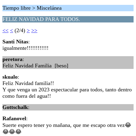
Tiempo libre > Miscelánea
FELIZ NAVIDAD PARA TODOS.
<<
<
(2/4)
>
>>
Santi Nitas
:
igualmente!!!!!!!!!!!!
peretora
:
Feliz Navidad Familia [beso]
skualo
:
Feliz Navidad familia!!
Y que venga un 2023 espectacular para todos, tanto dentro
como fuera del agua!!
Gottschalk
:
Rafanovel
:
Suerte espero tener yo mañana, que me escapo otra vez😂
😂😂😂