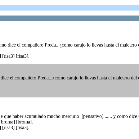
mo dice el compañero Preda...¿como carajo lo llevas hasta el maletero 
[risa3] [risa3].
ce el compañero Preda...¿como carajo lo llevas hasta el maletero del
 que haber acumulado mucho mercurio [pensativo]....... y como dice el
 [broma] [broma].
[risa3] [risa3].