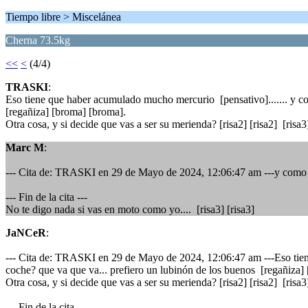
Tiempo libre > Miscelánea
Cherna 73.5kg
<<
<
(4/4)
TRASKI
:
Eso tiene que haber acumulado mucho mercurio [pensativo]....... y co
[regañiza] [broma] [broma].
Otra cosa, y si decide que vas a ser su merienda? [risa2] [risa2] [risa3] 
Marc M
:
--- Cita de: TRASKI en 29 de Mayo de 2024, 12:06:47 am ---y como di
--- Fin de la cita ---
No te digo nada si vas en moto como yo.... [risa3] [risa3]
JaNCeR
:
--- Cita de: TRASKI en 29 de Mayo de 2024, 12:06:47 am ---Eso tiene
coche? que va que va... prefiero un lubinón de los buenos [regañiza]
Otra cosa, y si decide que vas a ser su merienda? [risa2] [risa2] [risa3] 
--- Fin de la cita ---