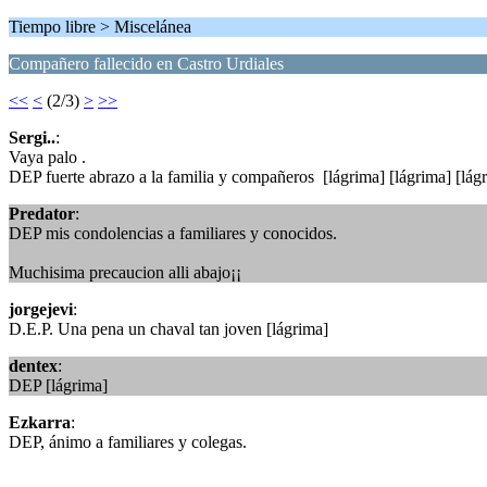
Tiempo libre > Miscelánea
Compañero fallecido en Castro Urdiales
<<
<
(2/3)
>
>>
Sergi..
:
Vaya palo .
DEP fuerte abrazo a la familia y compañeros [lágrima] [lágrima] [lág
Predator
:
DEP mis condolencias a familiares y conocidos.
Muchisima precaucion alli abajo¡¡
jorgejevi
:
D.E.P. Una pena un chaval tan joven [lágrima]
dentex
:
DEP [lágrima]
Ezkarra
:
DEP, ánimo a familiares y colegas.