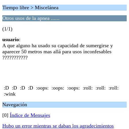
Tiempo libre > Miscelánea
Otros usos de la apnea ......
(1/1)
usuario
:
A que alguno ha usado su capacidad de sumergirse y
aparecer 50 metros mas allá para usos inconfesables
???????????
:D :D :D :D :oops: :oops: :oops: :roll: :roll: :roll:
:wink
Navegación
[0]
Índice de Mensajes
Hubo un error mientras se daban los agradecimientos