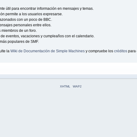
e útil para encontrar información en mensajes y temas.
ción permite a los usuarios expresarse.
sazonados con un poco de BBC.
nsajes personales entre ellos.
s miembros de un foro.
de eventos, vacaciones y cumpleaños con el calendario.
as más populares de SMF.
lte la
Wiki de Documentación de Simple Machines
y compruebe los
créditos
para 
XHTML
WAP2