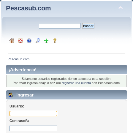
Pescasub.com
Pescasub.com
¡Advertencia!
Solamente usuarios registrados tienen acceso a esta sección.
Por favor ingresa abajo o haz clic
registrar una cuenta
con Pescasub.com.
Ingresar
Usuario:
Contraseña: