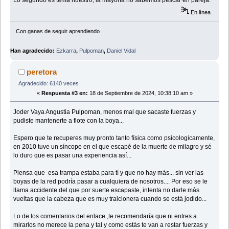
En línea
Con ganas de seguir aprendiendo
Han agradecido:
Ezkarra
,
Pulpoman
,
Daniel Vidal
peretora
Agradecido: 6140 veces
«
Respuesta #3 en:
18 de Septiembre de 2024, 10:38:10 am »
Joder Vaya Angustia Pulpoman, menos mal que sacaste fuerzas y
pudiste mantenerte a flote con la boya...
Espero que te recuperes muy pronto tanto física como psicologicamente,
en 2010 tuve un síncope en el que escapé de la muerte de milagro y sé
lo duro que es pasar una experiencia así...
Piensa que esa trampa estaba para tí y que no hay más... sin ver las
boyas de la red podría pasar a cualquiera de nosotros.... Por eso se le
llama accidente del que por suerte escapaste, intenta no darle más
vueltas que la cabeza que es muy traicionera cuando se está jodido...
Lo de los comentarios del enlace ,te recomendaría que ni entres a
mirarlos no merece la pena y tal y como estás te van a restar fuerzas y