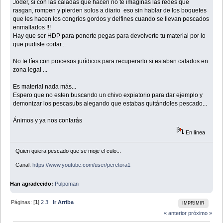
Joder, si con las caladas que hacen no te imaginas las redes que
rasgan, rompen y pierden solos a diario eso sin hablar de los boquetes
que les hacen los congrios gordos y delfines cuando se llevan pescados
enmallados !!!
Hay que ser HDP para ponerte pegas para devolverte tu material por lo
que pudiste cortar...
No te líes con procesos jurídicos para recuperarlo si estaban calados en
zona legal ...
Es material nada más...
Espero que no esten buscando un chivo expiatorio para dar ejemplo y
demonizar los pescasubs alegando que estabas quitándoles pescado...
Ánimos y ya nos contarás
En línea
Quien quiera pescado que se moje el culo...
Canal:
https://www.youtube.com/user/peretora1
Han agradecido:
Pulpoman
Páginas: [
1
]
2
3
Ir Arriba
IMPRIMIR
« anterior
próximo »