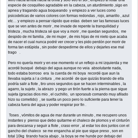
especie de cosquilleo agradable en la cabeza, un aturdimiento ,sigo en
apnea y tragando agua boqueando y empiezo a ver luces como
psicodelicas de varios colores con formas redondas , rojo, amarillo , azul
etc… y empiezo a pensar rápido que estas deben ser las famosas luces
que se ven antes de morir , me invade de repente la tranquilidad y
tristeza , mucha tristeza sé que voy a morir , me quedan segundos, me
despido de mi familia , de mi mujer , de mis hijas de mi nieto que acaba
de nacer el cual nunca podré ver crecer y les pido perdón por morir de
forma tan estúpida , sin poder despedirme de ellos y dejarles ese mal
trago .
Pero no quería morir y en ese momento vi un reflejo a mi izquierda y me
acordé busqué debajo del agua aunque no veia absolutante nada,
todo estaba borroso era la cuerda de mi boya recordé que aun la
llevaba sujeta a l a cintura , me acordé de que quizás tirando de ella
podría salir a flote , tiro unos segundos que se hacen interminables , la
agarro, la sujeto , la abrazo y pego un tirón fuerte a la pierna que sigue
sujeta (gracias dios mio , el cuchillo, un sporasub comando muy afilado
hizo su cometido) , se suelta un poco pero lo suficiente para tener la
cabeza fuera del agua y poder respirar por fin .
Toses , vómitos de agua de mar durante un minuto , me recupero unos
instantes y pienso que debo quitarme el chaleco de plomos y el cinturón
para descansa y seguir a flote , craso error , al estar los dos juntos con el
gancho del chaleco se me engancha al pie que sigue preso , son en
total 10kg tirando hacia abajo , la boya se me hunde por debajo del