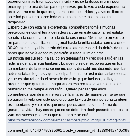
experiencia más traumática de mi vida y no se la deseo ni a mi peor
enemigo pero una de las partes positivas que le veo a esta experiencia
es el valorar más lo que tengo a mis seres queridos , y a veces lloro en
soledad pensando sobre todo en el mometo de las luces de mi
despedida .
Espero que con esta mi experiencia compañeros toméis muchas
precauciones con el tema de redes ya que en este caso la red estaba
señalizada por un lado alejada de la cosa unos 150 m pero en vez de ir
en paralelo a esta , iba en diagonal hacia la orilla estaba como a unos
30-40 m de ella y el banderín del otro extremo escondido detrás de unas
rocas que no veía desde mi posición a unos 10 m de esta .
La noticia del suceso ha salido en telemariñas y creo que salió en las
noticia s de la gallega también . Lo que no es de recibo es que en los
comentarios de la noticia se me increpe y descalifique diciendo que las
redes estaban legales y que la culpa fue mia por estar demasiado cerca
y que estaba robando el pescado de esta y que incluso , se llego a
preguntar que quien iba a pagar ahora esa red rota? ver esa falta de
humanidad me rompe el corazón . Quiero pensar que esos
comentarios son de marineros y de familiares de marineros , ya se que
se ganan la vida con esto pero creo que la vida de una persona también
es importante y vale más que unos peces aunque sea tu forma de
ganarte la vida , hay cosas que no se deberían decir pasando menos de
24h del suceso y saber lo que realmente ocurrió.
https://www.facebook.com/telemarinas/posts/pfbid0YZnjuHFZVcgg7VW
comment_id=542407755335661&reply_comment_id=1238849274053954&noti