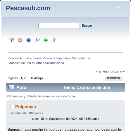
Pescasub.com
Pescasub.com
»
Foros Pesca Submarina
»
Seguridad 
»
Croncica de una muerte casi anunciada...
« anterior
próximo »
Páginas: [
1
]
2
3
Ir Abajo
IMPRIMIR
Autor
Tema: Croncica de una
muerte casi anunciada... (Leído 19614 veces)
0 Usuarios y 1 Visitante están viendo este tema.
Pulpoman
Agradecido: 102 veces
«
en:
18 de Septiembre de 2024, 09:01:53 am »
Buenas , hacia mucho tiempo que no pasaba por aqui ,por desgracia lo