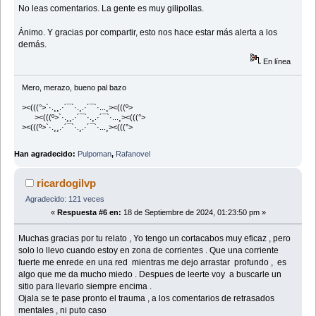
No leas comentarios. La gente es muy gilipollas.
Ánimo. Y gracias por compartir, esto nos hace estar más alerta a los
demás.
En línea
Mero, merazo, bueno pal bazo
><(((°>`·.¸¸.·´¯`·.¸.·´¯`·...¸><(((º>
><(((º>`·.¸¸.·´¯`·.¸.·´¯`·...¸><(((°>
><(((º>`·.¸¸.·´¯`·.¸.·´¯`·...¸><(((°>
Han agradecido:
Pulpoman
,
Rafanovel
ricardogilvp
Agradecido: 121 veces
«
Respuesta #6 en:
18 de Septiembre de 2024, 01:23:50 pm »
Muchas gracias por tu relato , Yo tengo un cortacabos muy eficaz , pero
solo lo llevo cuando estoy en zona de corrientes . Que una corriente
fuerte me enrede en una red mientras me dejo arrastar profundo , es
algo que me da mucho miedo . Despues de leerte voy a buscarle un
sitio para llevarlo siempre encima .
Ojala se te pase pronto el trauma , a los comentarios de retrasados
mentales , ni puto caso