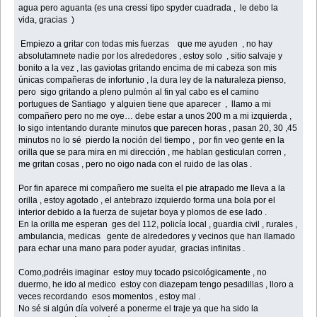
agua pero aguanta (es una cressi tipo spyder cuadrada , le debo la
vida, gracias )
Empiezo a gritar con todas mis fuerzas que me ayuden , no hay
absolutamnete nadie por los alrededores , estoy solo , sitio salvaje y
bonito a la vez , las gaviotas gritando encima de mi cabeza son mis
únicas compañeras de infortunio , la dura ley de la naturaleza pienso,
pero sigo gritando a pleno pulmón al fin yal cabo es el camino
portugues de Santiago y alguien tiene que aparecer , llamo a mi
compañero pero no me oye… debe estar a unos 200 m a mi izquierda ,
lo sigo intentando durante minutos que parecen horas , pasan 20, 30 ,45
minutos no lo sé pierdo la noción del tiempo , por fin veo gente en la
orilla que se para mira en mi dirección , me hablan gesticulan corren ,
me gritan cosas , pero no oigo nada con el ruido de las olas .
Por fin aparece mi compañero me suelta el pie atrapado me lleva a la
orilla , estoy agotado , el antebrazo izquierdo forma una bola por el
interior debido a la fuerza de sujetar boya y plomos de ese lado .
En la orilla me esperan ges del 112, policía local , guardia civil , rurales ,
ambulancia, medicas gente de alrededores y vecinos que han llamado
para echar una mano para poder ayudar, gracias infinitas .
Como,podréis imaginar estoy muy tocado psicológicamente , no
duermo, he ido al medico estoy con diazepam tengo pesadillas , lloro a
veces recordando esos momentos , estoy mal .
No sé si algún día volveré a ponerme el traje ya que ha sido la