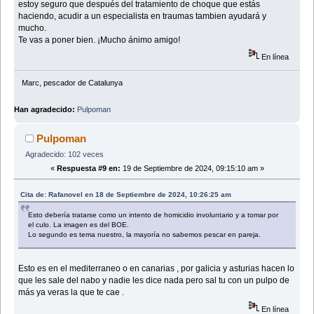
estoy seguro que después del tratamiento de choque que estás
haciendo, acudir a un especialista en traumas tambien ayudará y
mucho.
Te vas a poner bien. ¡Mucho ánimo amigo!
En línea
Marc, pescador de Catalunya
Han agradecido:
Pulpoman
Pulpoman
Agradecido: 102 veces
«
Respuesta #9 en:
19 de Septiembre de 2024, 09:15:10 am »
Cita de: Rafanovel en 18 de Septiembre de 2024, 10:26:25 am
Esto debería tratarse como un intento de homicidio involuntario y a tomar por
el culo. La imagen es del BOE.
Lo segundo es tema nuestro, la mayoría no sabemos pescar en pareja.
Esto es en el mediterraneo o en canarias , por galicia y asturias hacen lo
que les sale del nabo y nadie les dice nada pero sal tu con un pulpo de
más ya veras la que te cae .
En línea