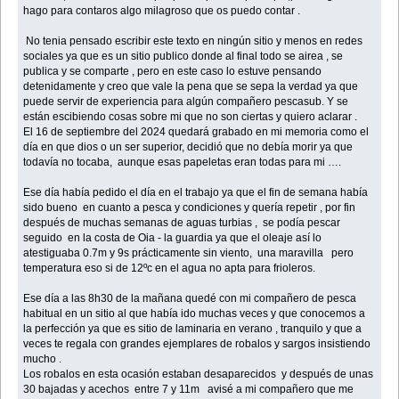
hago para contaros algo milagroso que os puedo contar .
No tenia pensado escribir este texto en ningún sitio y menos en redes
sociales ya que es un sitio publico donde al final todo se airea , se
publica y se comparte , pero en este caso lo estuve pensando
detenidamente y creo que vale la pena que se sepa la verdad ya que
puede servir de experiencia para algún compañero pescasub. Y se
están escibiendo cosas sobre mi que no son ciertas y quiero aclarar .
El 16 de septiembre del 2024 quedará grabado en mi memoria como el
día en que dios o un ser superior, decidió que no debía morir ya que
todavía no tocaba, aunque esas papeletas eran todas para mi ….
Ese día había pedido el día en el trabajo ya que el fin de semana había
sido bueno en cuanto a pesca y condiciones y quería repetir , por fin
después de muchas semanas de aguas turbias , se podía pescar
seguido en la costa de Oia - la guardia ya que el oleaje así lo
atestiguaba 0.7m y 9s prácticamente sin viento, una maravilla pero
temperatura eso si de 12ºc en el agua no apta para frioleros.
Ese día a las 8h30 de la mañana quedé con mi compañero de pesca
habitual en un sitio al que había ido muchas veces y que conocemos a
la perfección ya que es sitio de laminaria en verano , tranquilo y que a
veces te regala con grandes ejemplares de robalos y sargos insistiendo
mucho .
Los robalos en esta ocasión estaban desaparecidos y después de unas
30 bajadas y acechos entre 7 y 11m avisé a mi compañero que me