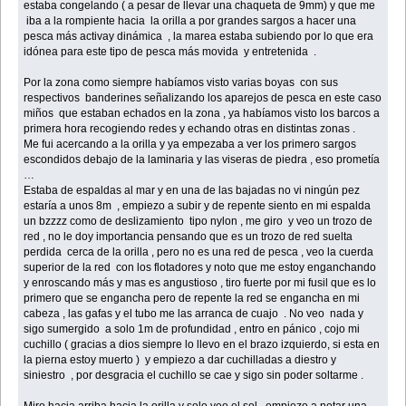
estaba congelando ( a pesar de llevar una chaqueta de 9mm) y que me
iba a la rompiente hacia la orilla a por grandes sargos a hacer una
pesca más activay dinámica , la marea estaba subiendo por lo que era
idónea para este tipo de pesca más movida y entretenida .
Por la zona como siempre habíamos visto varias boyas con sus
respectivos banderines señalizando los aparejos de pesca en este caso
miños que estaban echados en la zona , ya habíamos visto los barcos a
primera hora recogiendo redes y echando otras en distintas zonas .
Me fui acercando a la orilla y ya empezaba a ver los primero sargos
escondidos debajo de la laminaria y las viseras de piedra , eso prometía
…
Estaba de espaldas al mar y en una de las bajadas no vi ningún pez
estaría a unos 8m , empiezo a subir y de repente siento en mi espalda
un bzzzz como de deslizamiento tipo nylon , me giro y veo un trozo de
red , no le doy importancia pensando que es un trozo de red suelta
perdida cerca de la orilla , pero no es una red de pesca , veo la cuerda
superior de la red con los flotadores y noto que me estoy enganchando
y enroscando más y mas es angustioso , tiro fuerte por mi fusil que es lo
primero que se engancha pero de repente la red se engancha en mi
cabeza , las gafas y el tubo me las arranca de cuajo . No veo nada y
sigo sumergido a solo 1m de profundidad , entro en pánico , cojo mi
cuchillo ( gracias a dios siempre lo llevo en el brazo izquierdo, si esta en
la pierna estoy muerto ) y empiezo a dar cuchilladas a diestro y
siniestro , por desgracia el cuchillo se cae y sigo sin poder soltarme .
Miro hacia arriba hacia la orilla y solo veo el sol , empiezo a notar una