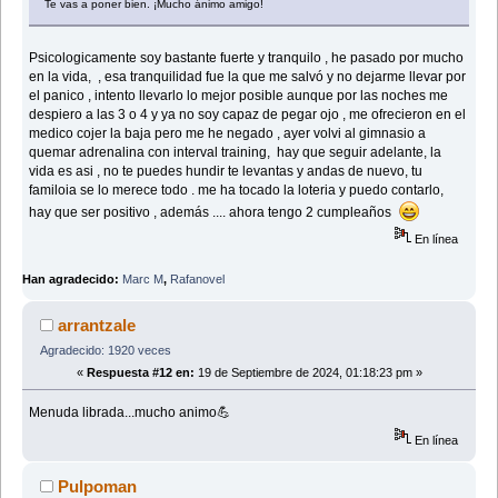
Te vas a poner bien. ¡Mucho ánimo amigo!
Psicologicamente soy bastante fuerte y tranquilo , he pasado por mucho
en la vida, , esa tranquilidad fue la que me salvó y no dejarme llevar por
el panico , intento llevarlo lo mejor posible aunque por las noches me
despiero a las 3 o 4 y ya no soy capaz de pegar ojo , me ofrecieron en el
medico cojer la baja pero me he negado , ayer volvi al gimnasio a
quemar adrenalina con interval training, hay que seguir adelante, la
vida es asi , no te puedes hundir te levantas y andas de nuevo, tu
familoia se lo merece todo . me ha tocado la loteria y puedo contarlo,
hay que ser positivo , además .... ahora tengo 2 cumpleaños
En línea
Han agradecido:
Marc M
,
Rafanovel
arrantzale
Agradecido: 1920 veces
«
Respuesta #12 en:
19 de Septiembre de 2024, 01:18:23 pm »
Menuda librada...mucho animo💪
En línea
Pulpoman