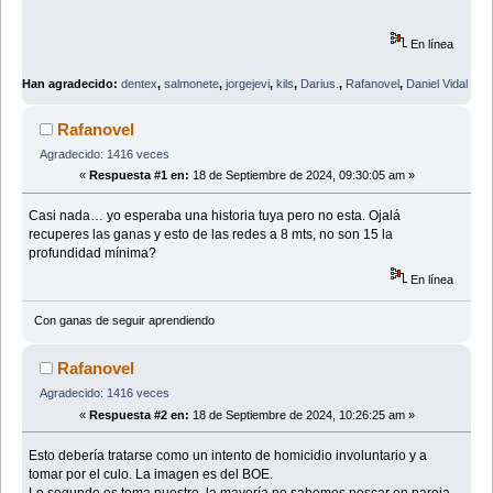
En línea
Han agradecido:
dentex
,
salmonete
,
jorgejevi
,
kils
,
Darius.
,
Rafanovel
,
Daniel Vidal
Rafanovel
Agradecido: 1416 veces
«
Respuesta #1 en:
18 de Septiembre de 2024, 09:30:05 am »
Casi nada… yo esperaba una historia tuya pero no esta. Ojalá
recuperes las ganas y esto de las redes a 8 mts, no son 15 la
profundidad mínima?
En línea
Con ganas de seguir aprendiendo
Rafanovel
Agradecido: 1416 veces
«
Respuesta #2 en:
18 de Septiembre de 2024, 10:26:25 am »
Esto debería tratarse como un intento de homicidio involuntario y a
tomar por el culo. La imagen es del BOE.
Lo segundo es tema nuestro, la mayoría no sabemos pescar en pareja.