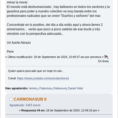
minar la moral .
El mundo está deshumanizado , hay talibanes en todos los sectores y la
gasolina para joder a nuestro colectivo va muy barata entre los
profesionales radicales que se creen "Dueños y señores" del mar.
Concentrate en lo positivo, del día a día estás aquí y ahora tienes 2
aniversarios... verás que poco a poco saldrás de ese bucle y irás
viendolo con la perspectiva adecuada...
Un fuerte Abrazo
Pere
«
Última modificación: 18 de Septiembre de 2024, 10:40:57 am por peretora
»
En línea
Quien quiera pescado que se moje el culo...
Canal:
https://www.youtube.com/user/peretora1
Han agradecido:
dentex
,
Pulpoman
,
Rafanovel
,
Daniel Vidal
CARMONASUB II
Agradecido: 1453 veces
«
Respuesta #4 en:
18 de Septiembre de 2024, 12:46:16 pm »