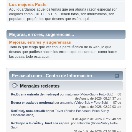
Los mejores Posts
Aquí­ guardamos aquellos temas que por alguna razón especial son
elegidos como EXCELENTES. Tienen fotos, son informativos, son
populares, propón los que desees que están aquí­
Mejoras, errores, sugerencias...
Mejoras, errores y sugerencias
Todo lo que tenga que ver con la parte técnica de la web, lo que
deseas que pudiese hacer, los errores que encuentras, como hacer
las cosas, todo esta aquí...
Pescasub.com - Centro de Información
Mensajes recientes
Re:Buena entrada de medregal
por
matutano
(
Video-Sub y Foto-Sub
)
08
de Agosto de 2026, 08:24:37 pm
Buena entrada de medregal
por
antonchu
(
Video-Sub y Foto-Sub
)
07 de
Agosto de 2026, 02:22:03 am
Re:Reloj, toca actualizar
por
Taver
(
Equipo Pescasub, Brico-Sub y
Embarcaciones
)
01 de Agosto de 2026, 07:53:48 am
Re:Pulpo a la caída y Jurel a la espera.
por
antonchu
(
Video-Sub y Foto-
Sub
)
31 de Julio de 2026, 03:54:58 am