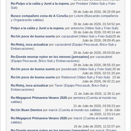
Re:Pulpo a la caída y Jurel a la espera.
por
Predator
(
Video-Sub y Foto-
Sub
)
30 de Julio de 2026, 06:25:09 pm
Busco compañero zona de A Coruña
por
Lvismi
(
Buscando compañeros
y Organizando salidas
)
30 de Julio de 2026, 01:54:52 pm
Pulpo a la caída y Jurel a la espera.
por
antonchu
(
Video-Sub y Foto-Sub
)
30 de Julio de 2026, 03:40:14 am
Re:Un poco de buena suerte
por
cazasubnel
(
Video-Sub y Foto-Sub
)
29 de
Julio de 2026, 09:09:45 pm
Re:Reloj, toca actualizar
por
cazasubnel
(
Equipo Pescasub, Brico-Sub y
Embarcaciones
)
29 de Julio de 2026, 09:03:00 pm
Re:Donde montar nylon en los tetones [pensativo]
por
cazasubnel
(
Equipo Pescasub, Brico-Sub y Embarcaciones
)
29 de Julio de 2026, 08:55:33 pm
Re:Un poco de buena suerte
por
josedorado
(
Video-Sub y Foto-Sub
)
26 de
Julio de 2026, 02:01:20 pm
Re:Un poco de buena suerte
por
Rafanovel
(
Video-Sub y Foto-Sub
)
23 de
Julio de 2026, 06:42:21 pm
Re:Reloj, toca actualizar
por
Taver
(
Equipo Pescasub, Brico-Sub y
Embarcaciones
)
21 de Julio de 2026, 11:36:11 pm
Re:Megapost Primavera-Verano 2026
por
peretora
(
Cuenta al mundo tus
salidas
)
21 de Julio de 2026, 03:59:23 pm
Re:Un Buen Dentice
por
marck
(
Cuenta al mundo tus salidas
)
16 de Julio
de 2026, 11:53:14 pm
Re:Megapost Primavera-Verano 2026
por
marck
(
Cuenta al mundo tus
salidas
)
16 de Julio de 2026, 11:52:07 pm
Re:Donde montar nylon en los tetones [pensativo]
por
marck
(
Equipo