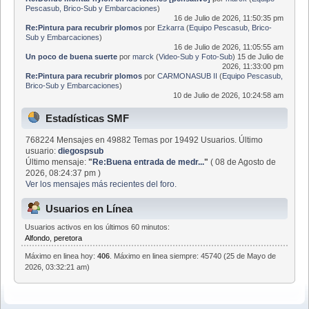
Pescasub, Brico-Sub y Embarcaciones
)
16 de Julio de 2026, 11:50:35 pm
Re:Pintura para recubrir plomos
por
Ezkarra
(
Equipo Pescasub, Brico-
Sub y Embarcaciones
)
16 de Julio de 2026, 11:05:55 am
Un poco de buena suerte
por
marck
(
Video-Sub y Foto-Sub
)
15 de Julio de
2026, 11:33:00 pm
Re:Pintura para recubrir plomos
por
CARMONASUB II
(
Equipo Pescasub,
Brico-Sub y Embarcaciones
)
10 de Julio de 2026, 10:24:58 am
Estadísticas SMF
768224 Mensajes en 49882 Temas por 19492 Usuarios. Último
usuario:
diegospsub
Último mensaje:
"
Re:Buena entrada de medr...
"
( 08 de Agosto de
2026, 08:24:37 pm )
Ver los mensajes más recientes del foro.
Usuarios en Línea
Usuarios activos en los últimos 60 minutos:
Alfondo
,
peretora
Máximo en linea hoy:
406
. Máximo en linea siempre: 45740 (25 de Mayo de
2026, 03:32:21 am)