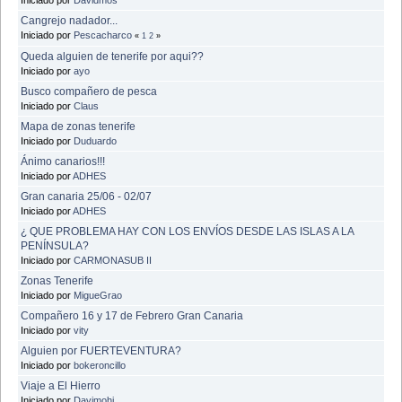
Cangrejo nadador...
Iniciado por
Pescacharco
«
1
2
»
Queda alguien de tenerife por aqui??
Iniciado por
ayo
Busco compañero de pesca
Iniciado por
Claus
Mapa de zonas tenerife
Iniciado por
Duduardo
Ánimo canarios!!!
Iniciado por
ADHES
Gran canaria 25/06 - 02/07
Iniciado por
ADHES
¿ QUE PROBLEMA HAY CON LOS ENVÍOS DESDE LAS ISLAS A LA
PENÍNSULA?
Iniciado por
CARMONASUB II
Zonas Tenerife
Iniciado por
MigueGrao
Compañero 16 y 17 de Febrero Gran Canaria
Iniciado por
vity
Alguien por FUERTEVENTURA?
Iniciado por
bokeroncillo
Viaje a El Hierro
Iniciado por
Davimohi