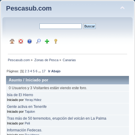
Pescasub.com
Pescasub.com
»
Zonas de Pesca
»
Canarias
Páginas: [
1
]
2
3
4
5
6
...
17
Ir Abajo
Asunto
/
Iniciado por
0 Usuarios y 3 Visitantes están viendo este foro.
Isla de El Hierro
Iniciado por
Yeray.Hdez
Gente activa en Tenerife
Iniciado por
Tajulon
Tras más de 50 terremotos, erupción del volcán en La Palma
Iniciado por
Peli
Información Fedecas.
Iniciado por
Davidmos