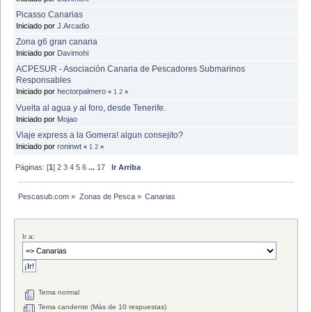
Picasso Canarias
Iniciado por
J.Arcadio
Zona g6 gran canaria
Iniciado por
Davimohi
ACPESUR - Asociación Canaria de Pescadores Submarinos
Responsables
Iniciado por
hectorpalmero
«
1
2
»
Vuelta al agua y al foro, desde Tenerife.
Iniciado por
Mojao
Viaje express a la Gomera! algun consejito?
Iniciado por
roninwt
«
1
2
»
Páginas: [
1
]
2
3
4
5
6
...
17
Ir Arriba
Pescasub.com
»
Zonas de Pesca
»
Canarias
Ir a:
Tema normal
Tema candente (Más de 10 respuestas)