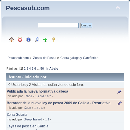
Pescasub.com
Pescasub.com
»
Zonas de Pesca
»
Costa gallega y Cantábrico
Páginas: [
1
]
2
3
4
5
6
...
56
Ir Abajo
Asunto
/
Iniciado por
0 Usuarios y 2 Visitantes están viendo este foro.
Publicada la nueva normativa gallega
Iniciado por
FranJ
«
1
2
3
4
5
6
7
»
Borrador de la nueva ley de pesca 2009 de Galicia - Restrictiva
Iniciado por
Xoan
«
1
2
3
4
»
Zona Getaria
Iniciado por
BleepHazard
«
1
2
»
Leyes de pesca en Galicia