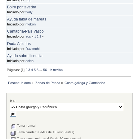
Boiro pontevedra
Iniciado por
txaly
Ayuda tabla de mareas
Iniciado por
mekon
Cantabria-Pais Vasco
Iniciado por
acs
«
1
2
3
»
Duda Asturias
Iniciado por
Davimohi
Ayuda sobre licencia
Iniciado por
eoleo
Páginas: [
1
]
2
3
4
5
6
...
56
Ir Arriba
Pescasub.com
»
Zonas de Pesca
»
Costa gallega y Cantábrico
Ir a:
Tema normal
Tema candente (Más de 10 respuestas)
Tema muy candente (Más de 20 respuestas)