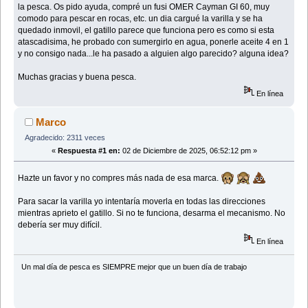
la pesca. Os pido ayuda, compré un fusi OMER Cayman GI 60, muy
comodo para pescar en rocas, etc. un dia cargué la varilla y se ha
quedado inmovil, el gatillo parece que funciona pero es como si esta
atascadisima, he probado con sumergirlo en agua, ponerle aceite 4 en 1
y no consigo nada...le ha pasado a alguien algo parecido? alguna idea?
Muchas gracias y buena pesca.
En línea
Marco
Agradecido: 2311 veces
«
Respuesta #1 en:
02 de Diciembre de 2025, 06:52:12 pm »
Hazte un favor y no compres más nada de esa marca.
Para sacar la varilla yo intentaría moverla en todas las direcciones
mientras aprieto el gatillo. Si no te funciona, desarma el mecanismo. No
debería ser muy difícil.
En línea
Un mal día de pesca es SIEMPRE mejor que un buen dí­a de trabajo