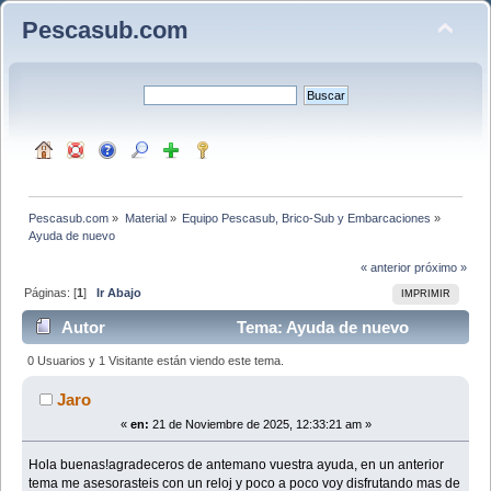
Pescasub.com
Pescasub.com
»
Material
»
Equipo Pescasub, Brico-Sub y Embarcaciones
»
Ayuda de nuevo
« anterior
próximo »
Páginas: [
1
]
Ir Abajo
IMPRIMIR
Autor
Tema: Ayuda de nuevo
(Leído 2077 veces)
0 Usuarios y 1 Visitante están viendo este tema.
Jaro
«
en:
21 de Noviembre de 2025, 12:33:21 am »
Hola buenas!agradeceros de antemano vuestra ayuda, en un anterior
tema me asesorasteis con un reloj y poco a poco voy disfrutando mas de