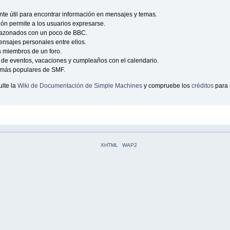
e útil para encontrar información en mensajes y temas.
ción permite a los usuarios expresarse.
sazonados con un poco de BBC.
nsajes personales entre ellos.
s miembros de un foro.
de eventos, vacaciones y cumpleaños con el calendario.
as más populares de SMF.
lte la
Wiki de Documentación de Simple Machines
y compruebe los
créditos
para 
XHTML
WAP2