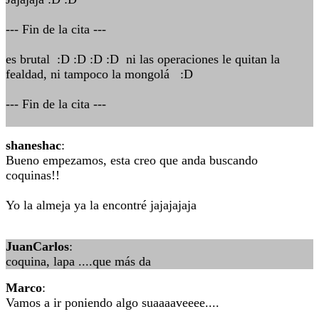
--- Fin de la cita ---
es brutal :D :D :D :D ni las operaciones le quitan la
fealdad, ni tampoco la mongolá :D
--- Fin de la cita ---
shaneshac
:
Bueno empezamos, esta creo que anda buscando
coquinas!!
Yo la almeja ya la encontré jajajajaja
JuanCarlos
:
coquina, lapa ....que más da
Marco
:
Vamos a ir poniendo algo suaaaaveeee....