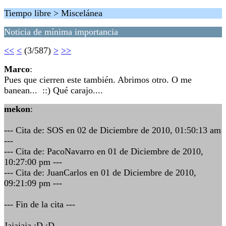
Tiempo libre > Miscelánea
Noticia de mínima importancia
<<
<
(3/587)
>
>>
Marco
:
Pues que cierren este también. Abrimos otro. O me
banean... ::) Qué carajo....
mekon
:
--- Cita de: SOS en 02 de Diciembre de 2010, 01:50:13 am
---
--- Cita de: PacoNavarro en 01 de Diciembre de 2010,
10:27:00 pm ---
--- Cita de: JuanCarlos en 01 de Diciembre de 2010,
09:21:09 pm ---
--- Fin de la cita ---
Jajajaja :D :D