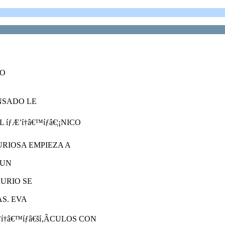
TO
NSADO LE
ƒÆ’í†â€™íƒâ€¦¡NICO
URIOSA EMPIEZA A
 UN
URIO SE
S. EVA
†â€™íƒâ€ší‚ÂCULOS CON