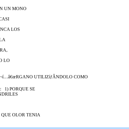
ON UN MONO
CASI
 NCA LOS
 LA
RA,
O LO
€šÂ¬í…â€œRGANO UTILIZíƒÂNDOLO COMO
 1) PORQUE SE
NDRILES
 QUE OLOR TENIA