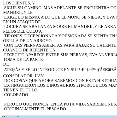
LOS DIENTES, Y
SIGUE SU CAMINO. MAS ADELANTE SE ENCUENTRA C
MANDRIL Y LE
EXIGE LO MISMO, A LO QUE EL MONO SE NIEGA, Y EVA 
EN UN ATAQUE DE
LOCURA SE ABALANZA SOBRE EL MANDRIL Y LE ARRA
PELOS DEL CULO A
TIRONES. DECEPCIONADA Y RESIGNADA SE SIENTA EN
ORILLA DE UN ARROYO
CON LAS PIERNAS ABIERTAS PARA BAJAR SU CALENTU
CUANDO DE REPENTE UN
PECECITO APARECE ENTRE SUS PIERNAS, EVA AL VERL
TOMA DE LA PARTE
DE
ATRíƒÂS Y SE LO INTRODUCE EN SU íƒÆ’í†â€™íƒÂ¢í¢â
CONSOLADOR. HAY
DOS COSAS QUE AHORA SABEMOS CON ESTA HISTORIA:
EXTINGUIERON LOS DINOSAURIOS 2) PORQUE LOS MA
TIENEN EL CULO
COLORADO
PERO LO QUE NUNCA, EN LA PUTA VIDA SABREMOS ES,
ORIGINALMENTE EL PESCADO...