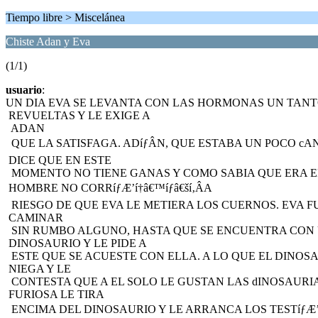
Tiempo libre > Miscelánea
Chiste Adan y Eva
(1/1)
usuario
:
UN DIA EVA SE LEVANTA CON LAS HORMONAS UN TAN
REVUELTAS Y LE EXIGE A
ADAN
QUE LA SATISFAGA. ADíƒÂN, QUE ESTABA UN POCO cA
DICE QUE EN ESTE
MOMENTO NO TIENE GANAS Y COMO SABIA QUE ERA EL í
HOMBRE NO CORRíƒÆ’í†â€™íƒâ€ší‚ÂA
RIESGO DE QUE EVA LE METIERA LOS CUERNOS. EVA F
CAMINAR
SIN RUMBO ALGUNO, HASTA QUE SE ENCUENTRA CON
DINOSAURIO Y LE PIDE A
ESTE QUE SE ACUESTE CON ELLA. A LO QUE EL DINOSA
NIEGA Y LE
CONTESTA QUE A EL SOLO LE GUSTAN LAS dINOSAURIA
FURIOSA LE TIRA
ENCIMA DEL DINOSAURIO Y LE ARRANCA LOS TESTíƒÆ’í