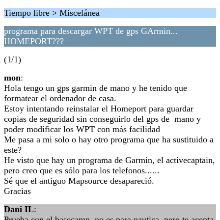
Tiempo libre > Miscelánea
programa para descargar WPT de gps GArmin...
HOMEPORT???
(1/1)
mon
:
Hola tengo un gps garmin de mano y he tenido que
formatear el ordenador de casa.
Estoy intentando reinstalar el Homeport para guardar
copias de seguridad sin conseguirlo del gps de mano y
poder modificar los WPT con más facilidad
Me pasa a mi solo o hay otro programa que ha sustituido a
este?
He visto que hay un programa de Garmin, el activecaptain,
pero creo que es sólo para los telefonos......
Sé que el antiguo Mapsource desapareció.
Gracias
Dani IL
:
Prueba con el basecamp, no es para nautica, pero te acepta