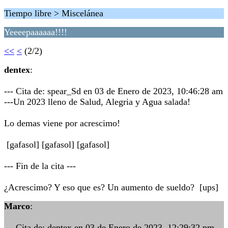
Tiempo libre > Miscelánea
Yeeeepaaaaaa!!!!
<<
<
(2/2)
dentex
:
--- Cita de: spear_Sd en 03 de Enero de 2023, 10:46:28 am
---Un 2023 lleno de Salud, Alegria y Agua salada!
Lo demas viene por acrescimo!
[gafasol] [gafasol] [gafasol]
--- Fin de la cita ---
¿Acrescimo? Y eso que es? Un aumento de sueldo? [ups]
Marco
:
--- Cita de: dentex en 03 de Enero de 2023, 12:29:32 pm --