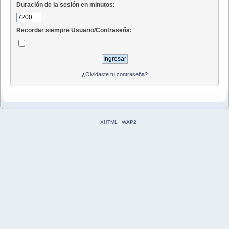
Duración de la sesión en minutos:
Recordar siempre Usuario/Contraseña:
¿Olvidaste tu contraseña?
XHTML
WAP2