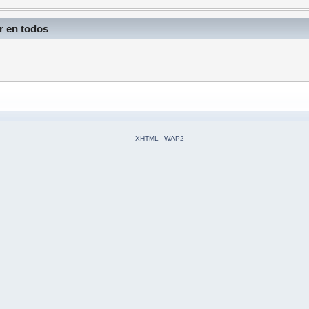
r en todos
XHTML
WAP2