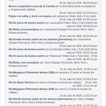
30 de Julio de 2026, 06:25:09 pm
Busco compañero zona de A Coruña
por
Lvismi
(
Buscando compañeros
y Organizando salidas
)
30 de Julio de 2026, 01:54:52 pm
Pulpo a la caída y Jurel a la espera.
por
antonchu
(
Video-Sub y Foto-Sub
)
30 de Julio de 2026, 03:40:14 am
Re:Un poco de buena suerte
por
cazasubnel
(
Video-Sub y Foto-Sub
)
29 de
Julio de 2026, 09:09:45 pm
Re:Reloj, toca actualizar
por
cazasubnel
(
Equipo Pescasub, Brico-Sub y
Embarcaciones
)
29 de Julio de 2026, 09:03:00 pm
Re:Donde montar nylon en los tetones [pensativo]
por
cazasubnel
(
Equipo Pescasub, Brico-Sub y Embarcaciones
)
29 de Julio de 2026, 08:55:33 pm
Re:Un poco de buena suerte
por
josedorado
(
Video-Sub y Foto-Sub
)
26 de
Julio de 2026, 02:01:20 pm
Re:Un poco de buena suerte
por
Rafanovel
(
Video-Sub y Foto-Sub
)
23 de
Julio de 2026, 06:42:21 pm
Re:Reloj, toca actualizar
por
Taver
(
Equipo Pescasub, Brico-Sub y
Embarcaciones
)
21 de Julio de 2026, 11:36:11 pm
Re:Megapost Primavera-Verano 2026
por
peretora
(
Cuenta al mundo tus
salidas
)
21 de Julio de 2026, 03:59:23 pm
Re:Un Buen Dentice
por
marck
(
Cuenta al mundo tus salidas
)
16 de Julio
de 2026, 11:53:14 pm
Re:Megapost Primavera-Verano 2026
por
marck
(
Cuenta al mundo tus
salidas
)
16 de Julio de 2026, 11:52:07 pm
Re:Donde montar nylon en los tetones [pensativo]
por
marck
(
Equipo
Pescasub, Brico-Sub y Embarcaciones
)
16 de Julio de 2026, 11:50:35 pm