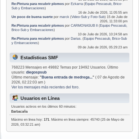
Re:Pintura para recubrir plomos
por
Ezkarra
(
Equipo Pescasub, Brico-
Sub y Embarcaciones
)
16 de Julio de 2026, 11:05:55 am
Un poco de buena suerte
por
marck
(
Video-Sub y Foto-Sub
)
15 de Julio de
2026, 11:33:00 pm
Re:Pintura para recubrir plomos
por
CARMONASUB II
(
Equipo Pescasub,
Brico-Sub y Embarcaciones
)
10 de Julio de 2026, 10:24:58 am
Re:Pintura para recubrir plomos
por
Darius.
(
Equipo Pescasub, Brico-Sub
y Embarcaciones
)
09 de Julio de 2026, 05:29:23 am
Estadísticas SMF
768223 Mensajes en 49882 Temas por 19492 Usuarios. Último
usuario:
diegospsub
Último mensaje:
"
Buena entrada de medrega...
"
( 07 de Agosto de
2026, 02:22:03 am )
Ver los mensajes más recientes del foro.
Usuarios en Línea
Usuarios activos en los últimos 60 minutos:
Barbacaña
Máximo en linea hoy:
171
. Máximo en linea siempre: 45740 (25 de Mayo de
2026, 03:32:21 am)