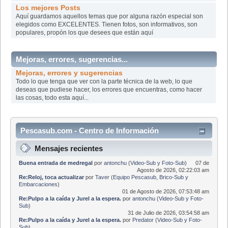
Los mejores Posts
Aquí­ guardamos aquellos temas que por alguna razón especial son
elegidos como EXCELENTES. Tienen fotos, son informativos, son
populares, propón los que desees que están aquí­
Mejoras, errores, sugerencias...
Mejoras, errores y sugerencias
Todo lo que tenga que ver con la parte técnica de la web, lo que
deseas que pudiese hacer, los errores que encuentras, como hacer
las cosas, todo esta aquí...
Pescasub.com - Centro de Información
Mensajes recientes
Buena entrada de medregal
por
antonchu
(
Video-Sub y Foto-Sub
)
07 de
Agosto de 2026, 02:22:03 am
Re:Reloj, toca actualizar
por
Taver
(
Equipo Pescasub, Brico-Sub y
Embarcaciones
)
01 de Agosto de 2026, 07:53:48 am
Re:Pulpo a la caída y Jurel a la espera.
por
antonchu
(
Video-Sub y Foto-
Sub
)
31 de Julio de 2026, 03:54:58 am
Re:Pulpo a la caída y Jurel a la espera.
por
Predator
(
Video-Sub y Foto-
Sub
)