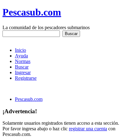
Pescasub.com
La comunidad de los pescadores submarinos
Inicio
Ayuda
Normas
Buscar
Ingresar
Registrarse
Pescasub.com
¡Advertencia!
Solamente usuarios registrados tienen acceso a esta sección.
Por favor ingresa abajo o haz clic
registrar una cuenta
con
Pescasub.com.