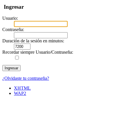
Ingresar
Usuario:
Contraseña:
Duración de la sesión en minutos:
Recordar siempre Usuario/Contraseña:
¿Olvidaste tu contraseña?
XHTML
WAP2