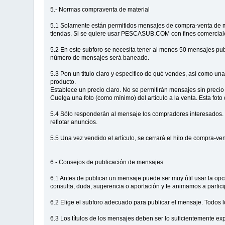
5.- Normas compraventa de material
5.1 Solamente están permitidos mensajes de compra-venta de ma
tiendas. Si se quiere usar PESCASUB.COM con fines comerciale
5.2 En este subforo se necesita tener al menos 50 mensajes p
número de mensajes será baneado.
5.3 Pon un título claro y específico de qué vendes, así como una
producto.
Establece un precio claro. No se permitirán mensajes sin precio 
Cuelga una foto (como mínimo) del artículo a la venta. Esta foto
5.4 Sólo responderán al mensaje los compradores interesados. E
reflotar anuncios.
5.5 Una vez vendido el artículo, se cerrará el hilo de compra-ven
6.- Consejos de publicación de mensajes
6.1 Antes de publicar un mensaje puede ser muy útil usar la opc
consulta, duda, sugerencia o aportación y te animamos a particip
6.2 Elige el subforo adecuado para publicar el mensaje. Todos
6.3 Los títulos de los mensajes deben ser lo suficientemente ex