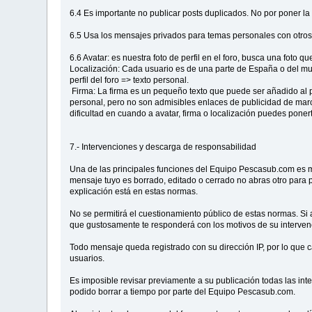
6.4 Es importante no publicar posts duplicados. No por poner la
6.5 Usa los mensajes privados para temas personales con otros u
6.6 Avatar: es nuestra foto de perfil en el foro, busca una foto 
Localización: Cada usuario es de una parte de España o del mund
perfil del foro => texto personal.
Firma: La firma es un pequeño texto que puede ser añadido al p
personal, pero no son admisibles enlaces de publicidad de marca
dificultad en cuando a avatar, firma o localización puedes pon
7.- Intervenciones y descarga de responsabilidad
Una de las principales funciones del Equipo Pescasub.com es m
mensaje tuyo es borrado, editado o cerrado no abras otro para 
explicación está en estas normas.
No se permitirá el cuestionamiento público de estas normas. S
que gustosamente te responderá con los motivos de su intervenc
Todo mensaje queda registrado con su dirección IP, por lo qu
usuarios.
Es imposible revisar previamente a su publicación todas las in
podido borrar a tiempo por parte del Equipo Pescasub.com.