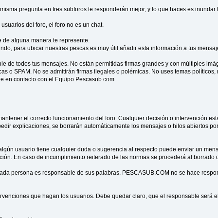
 misma pregunta en tres subforos te responderán mejor, y lo que haces es inundar l
suarios del foro, el foro no es un chat.
que de alguna manera te represente.
o, para ubicar nuestras pescas es muy útil añadir esta información a tus mensajes. 
ie de todos tus mensajes. No están permitidas firmas grandes y con múltiples imág
s o SPAM. No se admitirán firmas ilegales o polémicas. No uses temas políticos, ra
erte en contacto con el Equipo Pescasub.com
antener el correcto funcionamiento del foro. Cualquier decisión o intervención e
pedir explicaciones, se borrarán automáticamente los mensajes o hilos abiertos p
i algún usuario tiene cualquier duda o sugerencia al respecto puede enviar un me
ión. En caso de incumplimiento reiterado de las normas se procederá al borrado d
e cada persona es responsable de sus palabras. PESCASUB.COM no se hace respon
tervenciones que hagan los usuarios. Debe quedar claro, que el responsable será el