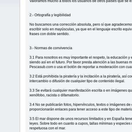
Valoramos mucho a todos los usuarios de otros países que se e
2.- Ortografía y legibilidad
No buscamos una corrección absoluta, pero sí que agradecemos u
escribir solo en mayúsculas, ya que en el lenguaje escrito equiv
frases con doble sentido.
3.- Normas de convivencia
3.1 Para nosotros es muy importante el respeto, la educación y 
siendo así en el futuro. Por favor presta atención a las buenas 
Pescasub.com o usa el botón de reportar a moderación con cualq
3.2 Está prohibida la piratería y la incitación a la piratería, a
intercambio o difusión de cualquier tipo de contenido ilegal.
3.3 Se evitará cualquier manifestación escrita o en imágenes que
xenófobo, racista o difamatorio.
3.4 No se publicarán fotos, hipervínculos, textos o imágenes de 
proporcionarán enlaces para tener acceso a este tipo de materia
3.5 El mar dispone de unos recursos limitados y en España tene
leyes. Sobre todo en cuanto a cupos, tallas mínimas y especie
respetuosa con el mar.