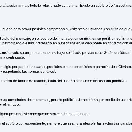
tografía submarina y todo lo relacionado con el mar. Existe un subforo de “miscelá
uario para atraer posibles compradores, visitantes o usuarios, con el fin de que
l título del mensaje, en el cuerpo del mensaje, en su nick, en su perfil, en su firm
l, patrocinado o estás interesado en publicitarte en la web ponte en contacto con
á considerado spam, a menos que se haya solicitado previamente. Será considerado
rma continuada.
restigio por parte de usuarios parciales como comerciales o patrocinados. Obviame
 y respetando las normas de la web
 motivo de baneo de usuario, tanto del usuario clon como del usuario primitivo.
últimas novedades de las marcas, pero la publicidad encubierta por medio de usua
er eliminado.
 página personal siempre que no sea con ánimo de lucro.
n el subforo correspondiente, siempre que sean grandes ofertas exclusivas para be