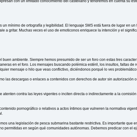
xpresan con un limitado conocimiento del castellano y tendremos en cuenta su esf
n mínimo de ortografía y legibilidad. El lenguaje SMS está fuera de lugar en un f
ale a gritar. Muchas veces el uso de emoticonos enriquece la intención y el signifi
el buen ambiente. Siempre hemos presumido de ser un foro con estas tres caracterí
maneras en el foro. Los mensajes buscando polémica estéril, los insultos, faltas de
uier mensaje o hilo que veas conflictivo, diciéndonos porqué lo ves problemático,
sí como las descargas o enlaces a contenidos con derechos de autor sin autorización o
 atenten contra las leyes vigentes o inciten directa o indirectamente a la comisión
contenido pornográfico o relativos a actos íntimos que vulneren la normativa vigente
l.
mos una legislación de pesca submarina bastante restrictiva. Es importante que e
s no permitidas en según qué comunidades autónomas. Debemos predicar con el eje