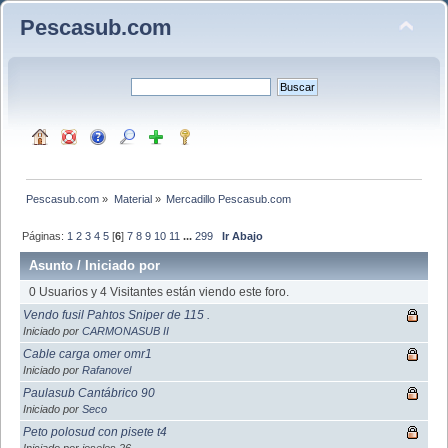
Pescasub.com
Pescasub.com
»
Material
»
Mercadillo Pescasub.com
Páginas:
1
2
3
4
5
[
6
]
7
8
9
10
11
...
299
Ir Abajo
Asunto
/
Iniciado por
0 Usuarios y 4 Visitantes están viendo este foro.
Vendo fusil Pahtos Sniper de 115 .
Iniciado por
CARMONASUB II
Cable carga omer omr1
Iniciado por
Rafanovel
Paulasub Cantábrico 90
Iniciado por
Seco
Peto polosud con pisete t4
Iniciado por joseles 26