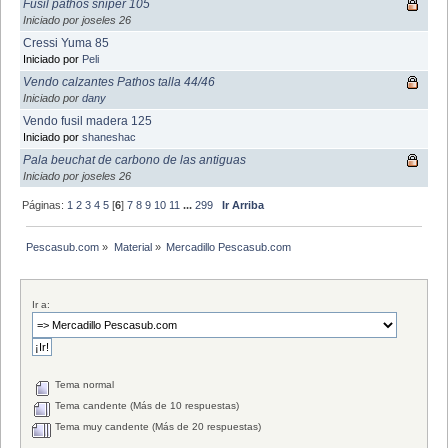
Fusil pathos sniper 105
Iniciado por joseles 26
Cressi Yuma 85
Iniciado por
Peli
Vendo calzantes Pathos talla 44/46
Iniciado por
dany
Vendo fusil madera 125
Iniciado por
shaneshac
Pala beuchat de carbono de las antiguas
Iniciado por joseles 26
Páginas:
1
2
3
4
5
[
6
]
7
8
9
10
11
...
299
Ir Arriba
Pescasub.com
»
Material
»
Mercadillo Pescasub.com
Ir a:
Tema normal
Tema candente (Más de 10 respuestas)
Tema muy candente (Más de 20 respuestas)