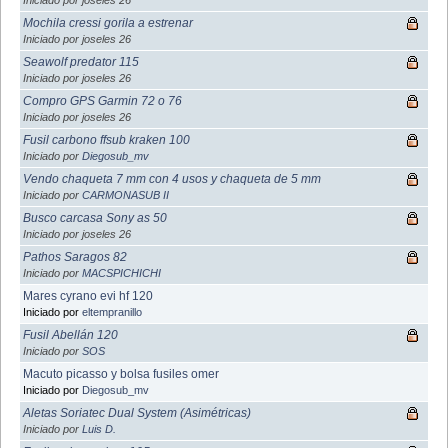
Mochila cressi gorila a estrenar
Iniciado por joseles 26
Seawolf predator 115
Iniciado por joseles 26
Compro GPS Garmin 72 o 76
Iniciado por joseles 26
Fusil carbono ffsub kraken 100
Iniciado por
Diegosub_mv
Vendo chaqueta 7 mm con 4 usos y chaqueta de 5 mm
Iniciado por
CARMONASUB II
Busco carcasa Sony as 50
Iniciado por joseles 26
Pathos Saragos 82
Iniciado por
MACSPICHICHI
Mares cyrano evi hf 120
Iniciado por
eltempranillo
Fusil Abellán 120
Iniciado por
SOS
Macuto picasso y bolsa fusiles omer
Iniciado por
Diegosub_mv
Aletas Soriatec Dual System (Asimétricas)
Iniciado por
Luis D.