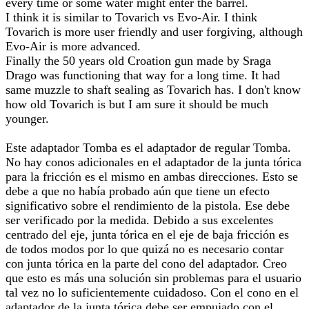
every time or some water might enter the barrel.
I think it is similar to Tovarich vs Evo-Air. I think
Tovarich is more user friendly and user forgiving, although
Evo-Air is more advanced.
Finally the 50 years old Croation gun made by Sraga
Drago was functioning that way for a long time. It had
same muzzle to shaft sealing as Tovarich has. I don't know
how old Tovarich is but I am sure it should be much
younger.
Este adaptador Tomba es el adaptador de regular Tomba.
No hay conos adicionales en el adaptador de la junta tórica
para la fricción es el mismo en ambas direcciones. Esto se
debe a que no había probado aún que tiene un efecto
significativo sobre el rendimiento de la pistola. Ese debe
ser verificado por la medida. Debido a sus excelentes
centrado del eje, junta tórica en el eje de baja fricción es
de todos modos por lo que quizá no es necesario contar
con junta tórica en la parte del cono del adaptador. Creo
que esto es más una solución sin problemas para el usuario
tal vez no lo suficientemente cuidadoso. Con el cono en el
adaptador de la junta tórica debe ser empujado con el