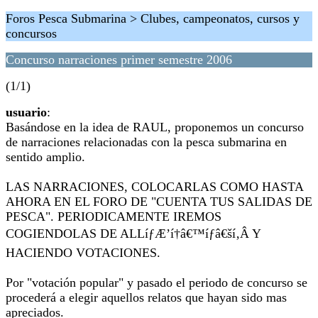
Foros Pesca Submarina > Clubes, campeonatos, cursos y
concursos
Concurso narraciones primer semestre 2006
(1/1)
usuario
:
Basándose en la idea de RAUL, proponemos un concurso
de narraciones relacionadas con la pesca submarina en
sentido amplio.
LAS NARRACIONES, COLOCARLAS COMO HASTA
AHORA EN EL FORO DE "CUENTA TUS SALIDAS DE
PESCA". PERIODICAMENTE IREMOS
COGIENDOLAS DE ALLíƒÆ’í†â€™íƒâ€ší‚Â Y
HACIENDO VOTACIONES.
Por "votación popular" y pasado el periodo de concurso se
procederá a elegir aquellos relatos que hayan sido mas
apreciados.