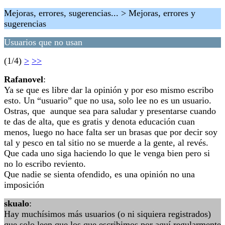
Mejoras, errores, sugerencias... > Mejoras, errores y
sugerencias
Usuarios que no usan
(1/4)
>
>>
Rafanovel
:
Ya se que es libre dar la opinión y por eso mismo escribo
esto. Un “usuario” que no usa, solo lee no es un usuario.
Ostras, que aunque sea para saludar y presentarse cuando
te das de alta, que es gratis y denota educación cuan
menos, luego no hace falta ser un brasas que por decir soy
tal y pesco en tal sitio no se muerde a la gente, al revés.
Que cada uno siga haciendo lo que le venga bien pero si
no lo escribo reviento.
Que nadie se sienta ofendido, es una opinión no una
imposición
skualo
:
Hay muchísimos más usuarios (o ni siquiera registrados)
que solo leen que los que escribimos por aquí regularmente