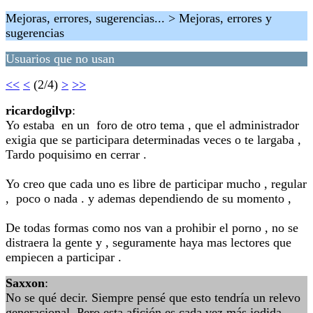
Mejoras, errores, sugerencias... > Mejoras, errores y
sugerencias
Usuarios que no usan
<<
<
(2/4)
>
>>
ricardogilvp
:
Yo estaba en un foro de otro tema , que el administrador
exigia que se participara determinadas veces o te largaba ,
Tardo poquisimo en cerrar .
Yo creo que cada uno es libre de participar mucho , regular
, poco o nada . y ademas dependiendo de su momento ,
De todas formas como nos van a prohibir el porno , no se
distraera la gente y , seguramente haya mas lectores que
empiecen a participar .
Saxxon
:
No se qué decir. Siempre pensé que esto tendría un relevo
generacional. Pero esta afición es cada vez más jodida,