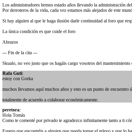
Los administradores hemos estado años llevando la administración de
Por derroteros de la vida, cada vez estamos más alejados de este mund
Si hay alguien al que le haga ilusión darle continuidad al foro que re
La única condición es que cuide el foro
Abrazos
--- Fin de la cita ---
Skualo, no veo justo que os hagáis cargo vosotros del mantenimient
Rafa Guti
:
estoy con Gorka
muchos llevamos aquí muchos años y esto es un punto de encuentro ú
totalmente de acuerdo a colaborar económicamente.
peretora
:
Hola Tomás
Como te comenté por privado te agradezco infinitamente tanto a ti cóm
Espero que encontréis a alguien que pueda tomar el relevo y que lo h