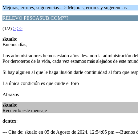
Mejoras, errores, sugerencias... > Mejoras, errores y sugerencias
RELEVO PESCASUB.COM???
(1/2)
>
>>
skualo
:
Buenos días,
Los administradores hemos estado años llevando la administración de
Por derroteros de la vida, cada vez estamos más alejados de este mund
Si hay alguien al que le haga ilusión darle continuidad al foro que re
La única condición es que cuide el foro
Abrazos
skualo
:
Recuerdo este mensaje
dentex
:
--- Cita de: skualo en 05 de Agosto de 2024, 12:54:05 pm ---Buenos d