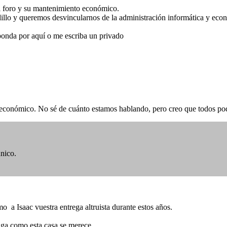
l foro y su mantenimiento económico.
illo y queremos desvincularnos de la administración informática y econ
sponda por aquí o me escriba un privado
o económico. No sé de cuánto estamos hablando, pero creo que todos p
nico.
o a Isaac vuestra entrega altruista durante estos años.
aga como esta casa se merece.