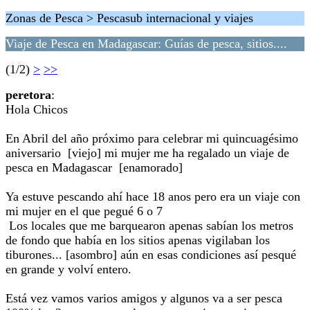
Zonas de Pesca > Pescasub internacional y viajes
Viaje de Pesca en Madagascar: Guías de pesca, sitios....
(1/2)
>
>>
peretora
:
Hola Chicos
En Abril del año próximo para celebrar mi quincuagésimo
aniversario [viejo] mi mujer me ha regalado un viaje de
pesca en Madagascar [enamorado]
Ya estuve pescando ahí hace 18 anos pero era un viaje con
mi mujer en el que pegué 6 o 7
Los locales que me barquearon apenas sabían los metros
de fondo que había en los sitios apenas vigilaban los
tiburones... [asombro] aún en esas condiciones así pesqué
en grande y volví entero.
Está vez vamos varios amigos y algunos va a ser pesca