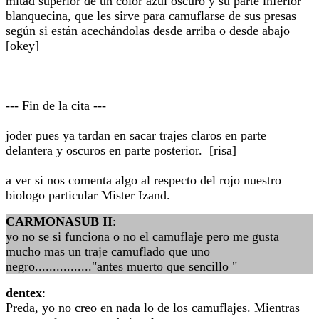
mitad superior de un color azul oscuro y su parte inferior
blanquecina, que les sirve para camuflarse de sus presas
según si están acechándolas desde arriba o desde abajo
[okey]
--- Fin de la cita ---
joder pues ya tardan en sacar trajes claros en parte
delantera y oscuros en parte posterior. [risa]
a ver si nos comenta algo al respecto del rojo nuestro
biologo particular Mister Izand.
CARMONASUB II
:
yo no se si funciona o no el camuflaje pero me gusta
mucho mas un traje camuflado que uno
negro................"antes muerto que sencillo "
dentex
:
Preda, yo no creo en nada lo de los camuflajes. Mientras