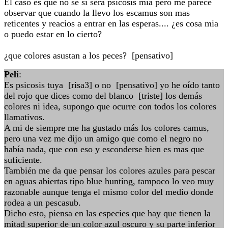
El caso es que no se si sera psicosis mia pero me parece
observar que cuando la llevo los escamus son mas
reticentes y reacios a entrar en las esperas.... ¿es cosa mia
o puedo estar en lo cierto?
¿que colores asustan a los peces? [pensativo]
Peli
:
Es psicosis tuya [risa3] o no [pensativo] yo he oído tanto
del rojo que dices como del blanco [triste] los demás
colores ni idea, supongo que ocurre con todos los colores
llamativos.
A mi de siempre me ha gustado más los colores camus,
pero una vez me dijo un amigo que como el negro no
había nada, que con eso y esconderse bien es mas que
suficiente.
También me da que pensar los colores azules para pescar
en aguas abiertas tipo blue hunting, tampoco lo veo muy
razonable aunque tenga el mismo color del medio donde
rodea a un pescasub.
Dicho esto, piensa en las especies que hay que tienen la
mitad superior de un color azul oscuro y su parte inferior