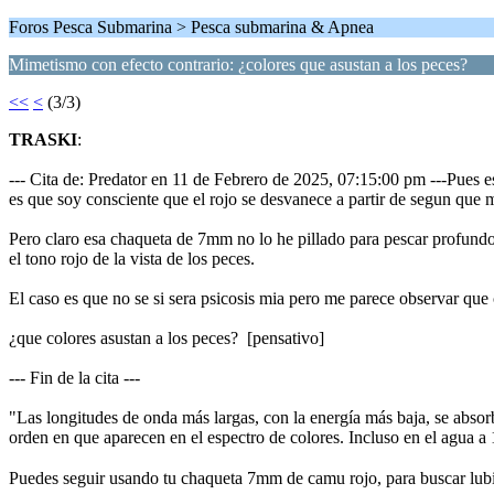
Foros Pesca Submarina > Pesca submarina & Apnea
Mimetismo con efecto contrario: ¿colores que asustan a los peces?
<<
<
(3/3)
TRASKI
:
--- Cita de: Predator en 11 de Febrero de 2025, 07:15:00 pm ---Pues e
es que soy consciente que el rojo se desvanece a partir de segun que m
Pero claro esa chaqueta de 7mm no lo he pillado para pescar profundo
el tono rojo de la vista de los peces.
El caso es que no se si sera psicosis mia pero me parece observar que c
¿que colores asustan a los peces? [pensativo]
--- Fin de la cita ---
"Las longitudes de onda más largas, con la energía más baja, se absorb
orden en que aparecen en el espectro de colores. Incluso en el agua a
Puedes seguir usando tu chaqueta 7mm de camu rojo, para buscar lu