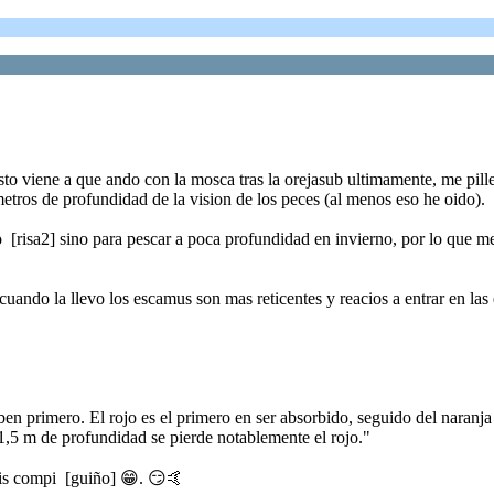
sto viene a que ando con la mosca tras la orejasub ultimamente, me pill
etros de profundidad de la vision de los peces (al menos eso he oido).
 [risa2] sino para pescar a poca profundidad en invierno, por lo que 
uando la llevo los escamus son mas reticentes y reacios a entrar en las e
en primero. El rojo es el primero en ser absorbido, seguido del naranja
 1,5 m de profundidad se pierde notablemente el rojo."
bis compi [guiño] 😁. 😏🤙