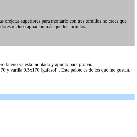
s orejetas superiores para montarlo con tres tornillos no creas que
dores incluso aguantan más que los tornillos.
ero bueno ya esta montado y apunto para probar.
 y varilla 9.5x170 [gafasol] . Este palote es de los que me gustan.