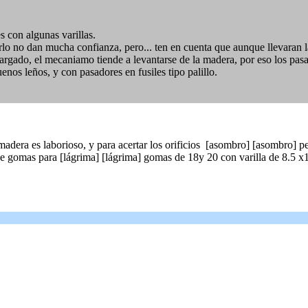
con algunas varillas.
lo no dan mucha confianza, pero... ten en cuenta que aunque llevaran la
rgado, el mecaniamo tiende a levantarse de la madera, por eso los pasa
nos leños, y con pasadores en fusiles tipo palillo.
adera es laborioso, y para acertar los orificios [asombro] [asombro] p
 gomas para [lágrima] [lágrima] gomas de 18y 20 con varilla de 8.5 x170