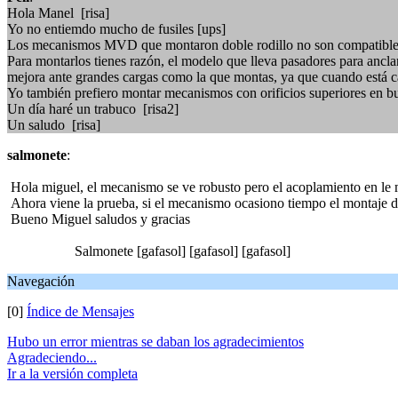
Hola Manel [risa]
Yo no entiemdo mucho de fusiles [ups]
Los mecanismos MVD que montaron doble rodillo no son compatibles 
Para montarlos tienes razón, el modelo que lleva pasadores para anclar
mejora ante grandes cargas como la que montas, ya que cuando está ca
Yo también prefiero montar mecanismos con orificios superiores en bue
Un día haré un trabuco [risa2]
Un saludo [risa]
salmonete
:
Hola miguel, el mecanismo se ve robusto pero el acoplamiento en le m
Ahora viene la prueba, si el mecanismo ocasiono tiempo el montaje de
Bueno Miguel saludos y gracias
Salmonete [gafasol] [gafasol] [gafasol]
Navegación
[0]
Índice de Mensajes
Hubo un error mientras se daban los agradecimientos
Agradeciendo...
Ir a la versión completa