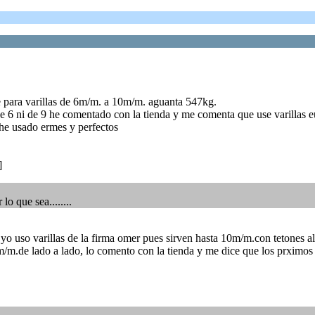
 para varillas de 6m/m. a 10m/m. aguanta 547kg.
e 6 ni de 9 he comentado con la tienda y me comenta que use varillas eu
he usado ermes y perfectos
]
o que sea........
o yo uso varillas de la firma omer pues sirven hasta 10m/m.con tetones a
3m/m.de lado a lado, lo comento con la tienda y me dice que los prximos