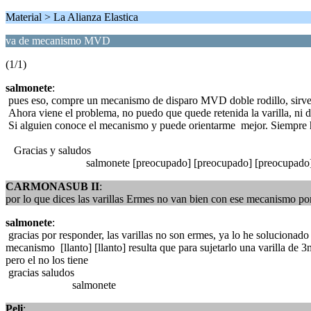
Material > La Alianza Elastica
va de mecanismo MVD
(1/1)
salmonete
:
pues eso, compre un mecanismo de disparo MVD doble rodillo, sirve
Ahora viene el problema, no puedo que quede retenida la varilla, ni d
Si alguien conoce el mecanismo y puede orientarme mejor. Siempre 
Gracias y saludos
salmonete [preocupado] [preocupado] [preocupado
CARMONASUB II
:
por lo que dices las varillas Ermes no van bien con ese mecanismo por l
salmonete
:
gracias por responder, las varillas no son ermes, ya lo he solucionad
mecanismo [llanto] [llanto] resulta que para sujetarlo una varilla de 
pero el no los tiene
gracias saludos
salmonete
Peli
: