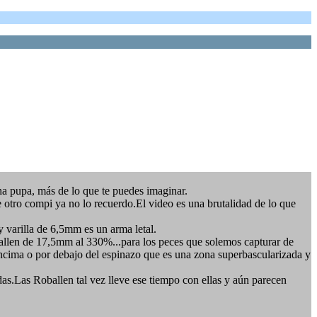
a pupa, más de lo que te puedes imaginar.
 otro compi ya no lo recuerdo.El video es una brutalidad de lo que
 varilla de 6,5mm es un arma letal.
ballen de 17,5mm al 330%...para los peces que solemos capturar de
encima o por debajo del espinazo que es una zona superbascularizada y
das.Las Roballen tal vez lleve ese tiempo con ellas y aún parecen