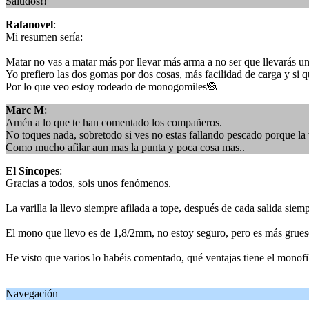
Saludos!!
Rafanovel
:
Mi resumen sería:
Matar no vas a matar más por llevar más arma a no ser que llevarás un 
Yo prefiero las dos gomas por dos cosas, más facilidad de carga y si
Por lo que veo estoy rodeado de monogomiles🙈
Marc M
:
Amén a lo que te han comentado los compañeros.
No toques nada, sobretodo si ves no estas fallando pescado porque la 
Como mucho afilar aun mas la punta y poca cosa mas..
El Síncopes
:
Gracias a todos, sois unos fenómenos.
La varilla la llevo siempre afilada a tope, después de cada salida sie
El mono que llevo es de 1,8/2mm, no estoy seguro, pero es más grueso
He visto que varios lo habéis comentado, qué ventajas tiene el monofi
Navegación