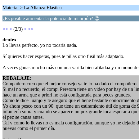
Material > La Alianza Elastica
¿Es posible aumentar la potencia de mi arpón? 😉
<<
<
(2/3)
>
>>
dentex
:
Lo llevas perfecto, yo no tocaría nada.
Sí quieres hacer esperas, pues te pillas otro fusil más adaptado.
A veces ganas mucho más con una varilla bien afiladaa y un mono de
REBALAJE
:
Compañero creo que el mejor consejo ya te lo ha dado el compañero.
Si mal no recuerdo, el compi Peretora tiene un video por hay de un l
hace un arma que a priori no está configurada para peces grandes.
Como te dice Juanjo y te aseguro que el tiene bastante conocimiento 
Yo ahora pesco con un 90, que tiene un estiramiento útil de goma de 
infantería sobra y cuando se aparece un pez grande toca esperar a qu
el pez se cansa antes.
Tal y como lo llevas no es mala configuración, aunque yo he dejado de 
nuevas como el primer día.