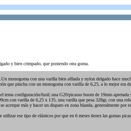
lgado y bien crimpado, que poniendo otra goma.
..Un monogoma con una varilla bien afilada y nylon delgado hace much
imón que pincha con un monogoma con varilla de 6,25, a lo mejor era de
del tema configuración/fusil; una G20/picasso boom de 19mm apretada y
99cm con varilla de 6,25 x 135, una varilla que pesa 328gr, con una ro
e se acerque más y hacer un disparo en zona blanda, generalmente por 
utilizar ese tipo de elásticos por que en 6 meses tienes las gomas pica