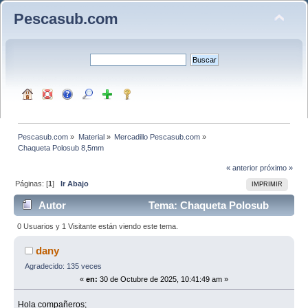
Pescasub.com
Pescasub.com
»
Material
»
Mercadillo Pescasub.com
»
Chaqueta Polosub 8,5mm
« anterior
próximo »
Páginas: [
1
]
Ir Abajo
IMPRIMIR
Autor
Tema: Chaqueta Polosub
8,5mm (Leído 2322 veces)
0 Usuarios y 1 Visitante están viendo este tema.
dany
Agradecido: 135 veces
«
en:
30 de Octubre de 2025, 10:41:49 am »
Hola compañeros;