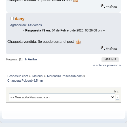
Chaqueta vendida se puede cerrar el post
.
En línea
dany
Agradecido: 135 veces
«
Respuesta #2 en:
04 de Febrero de 2026, 03:26:08 pm »
Chaqueta vendida. Se puede cerrar el post
En línea
Páginas: [
1
]
Ir Arriba
IMPRIMIR
« anterior
próximo »
Pescasub.com
»
Material
»
Mercadillo Pescasub.com
»
Chaqueta Polosub 8,5mm
Ir a: