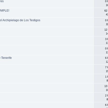
res
0 
1
CUMPLE!
62
4
l Archipielago de Los Testigos
0 
1
12
1
3 
1
0 
1
-Tenerife
6 
1
7 
1
1 
8
13
1
2 
8
6 