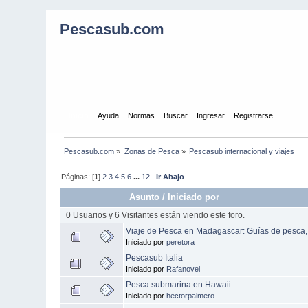
Pescasub.com
Inicio
Ayuda
Normas
Buscar
Ingresar
Registrarse
Pescasub.com
»
Zonas de Pesca
»
Pescasub internacional y viajes
Páginas: [
1
]
2
3
4
5
6
...
12
Ir Abajo
Asunto
/
Iniciado por
0 Usuarios y 6 Visitantes están viendo este foro.
Viaje de Pesca en Madagascar: Guías de pesca, si
Iniciado por
peretora
Pescasub Italia
Iniciado por
Rafanovel
Pesca submarina en Hawaii
Iniciado por
hectorpalmero