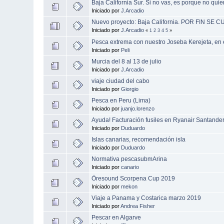
Baja California Sur. Si no vas, es porque no quie
Iniciado por
J.Arcadio
Nuevo proyecto: Baja California. POR FIN SE 
Iniciado por
J.Arcadio
«
1
2
3
4
5
»
Pesca extrema con nuestro Joseba Kerejeta, en e
Iniciado por
Peli
Murcia del 8 al 13 de julio
Iniciado por
J.Arcadio
viaje ciudad del cabo
Iniciado por
Giorgio
Pesca en Peru (Lima)
Iniciado por
juanjo.lorenzo
Ayuda! Facturación fusiles en Ryanair Santander
Iniciado por
Duduardo
Islas canarias, recomendación isla
Iniciado por
Duduardo
Normativa pescasubmArina
Iniciado por
canario
Öresound Scorpena Cup 2019
Iniciado por
mekon
Viaje a Panama y Costarica marzo 2019
Iniciado por
Andrea Fisher
Pescar en Algarve