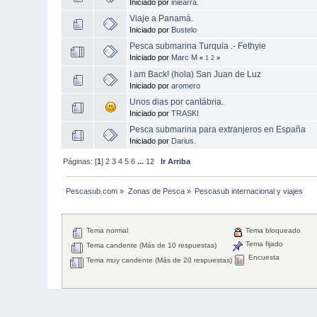
Iniciado por
iñiearra.
Viaje a Panamá.
Iniciado por
Bustelo
Pesca submarina Turquia .- Fethyie
Iniciado por
Marc M
«
1
2
»
I am Back! (hola) San Juan de Luz
Iniciado por
aromero
Unos dias por cantábria.
Iniciado por
TRASKI
Pesca submarina para extranjeros en España
Iniciado por
Darius.
Páginas: [
1
]
2
3
4
5
6
...
12
Ir Arriba
Pescasub.com
»
Zonas de Pesca
»
Pescasub internacional y viajes
Tema normal
Tema bloqueado
Tema fijado
Tema candente (Más de 10 respuestas)
Encuesta
Tema muy candente (Más de 20 respuestas)