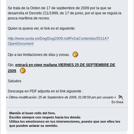
Se trata de la Orden de 17 de septiembre de 2009 por la que se
desarrolla el Decreto 211/1999, de 17 de junio, por el que se regula la
pesca marítima de recreo.
Quien la quiera ver, el link es el siguiente:
http://www.xunta.es/Dog/Dog2009.nsf/FichaContenido/3511A?
OpenDocument
Ojo a las limitaciones de días y zonas.
Ojo,
entrará en vigor mañana VIERNES 25 DE SEPTIEMBRE DE
2009
.
Saludos
Descarga en PDF adjunta en el link siguiente :
«
Última modificación: 25 de Septiembre de 2009, 01:08:59 pm por usuario
»
En línea
Mantén el buen rollo del foro.
Escribe siempre con respeto hacia los demás
Utiliza los emoticonos en tus intervenciones, puesto que son ellos los
que pueden aclarar su sentido.