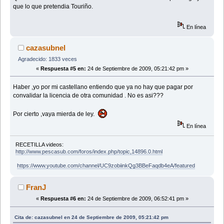
que lo que pretendia Touriño.
En línea
cazasubnel
Agradecido: 1833 veces
«
Respuesta #5 en:
24 de Septiembre de 2009, 05:21:42 pm »
Haber ,yo por mi castellano entiendo que ya no hay que pagar por
convalidar la licencia de otra comunidad . No es asi???
Por cierto ,vaya mierda de ley.
En línea
RECETILLA videos:
http://www.pescasub.com/foros/index.php/topic,14896.0.html
https://www.youtube.com/channel/UC9zobiinkQg3BBeFaqdb4eA/featured
FranJ
«
Respuesta #6 en:
24 de Septiembre de 2009, 06:52:41 pm »
Cita de: cazasubnel en 24 de Septiembre de 2009, 05:21:42 pm