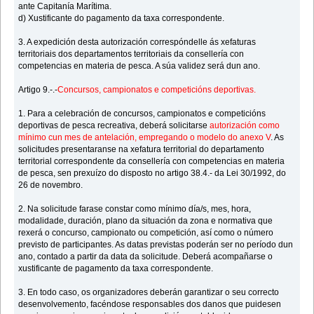
ante Capitanía Marítima.
d) Xustificante do pagamento da taxa correspondente.
3. A expedición desta autorización correspóndelle ás xefaturas
territoriais dos departamentos territoriais da consellería con
competencias en materia de pesca. A súa validez será dun ano.
Artigo 9.-.-
Concursos, campionatos e competicións deportivas.
1. Para a celebración de concursos, campionatos e competicións
deportivas de pesca recreativa, deberá solicitarse
autorización como
mínimo cun mes de antelación, empregando o modelo do anexo V
. As
solicitudes presentaranse na xefatura territorial do departamento
territorial correspondente da consellería con competencias en materia
de pesca, sen prexuízo do disposto no artigo 38.4.- da Lei 30/1992, do
26 de novembro.
2. Na solicitude farase constar como mínimo día/s, mes, hora,
modalidade, duración, plano da situación da zona e normativa que
rexerá o concurso, campionato ou competición, así como o número
previsto de participantes. As datas previstas poderán ser no período dun
ano, contado a partir da data da solicitude. Deberá acompañarse o
xustificante de pagamento da taxa correspondente.
3. En todo caso, os organizadores deberán garantizar o seu correcto
desenvolvemento, facéndose responsables dos danos que puidesen