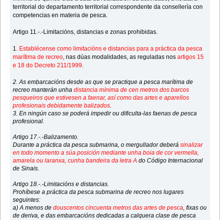
territorial do departamento territorial correspondente da consellería con
competencias en materia de pesca.
Artigo 11.-.-Limitacións, distancias e zonas prohibidas.
1.
Establécense como limitacións e distancias para a práctica da pesca
marítima de recreo
, nas dúas modalidades, as reguladas nos
artigos 15
e 18 do Decreto 211/1999
.
2. As embarcacións desde as que se practique a pesca marítima de
recreo manterán unha
distancia mínima de cen metros dos barcos
pesqueiros que estivesen a faenar, así como das artes e aparellos
profesionais debidamente balizados
.
3. En ningún caso se poderá impedir ou dificulta-las faenas de pesca
profesional.
Artigo 17.-.-Balizamento.
Durante a práctica da pesca submarina, o mergullador deberá
sinalizar
en todo momento a súa posición mediante unha boia de cor vermella,
amarela ou laranxa, cunha bandeira da letra A
do Código Internacional
de Sinais.
Artigo 18.-.-Limitacións e distancias.
Prohíbese a práctica da pesca submarina de recreo nos lugares
seguintes:
a) A menos de
douscentos cincuenta metros das artes de pesca
, fixas ou
de deriva, e das embarcacións dedicadas a calquera clase de pesca