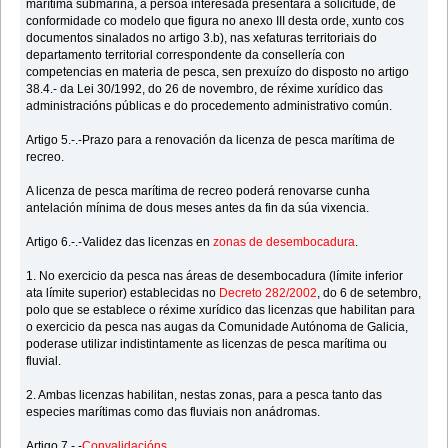
marítima submariña, a persoa interesada presentará a solicitude, de
conformidade co modelo que figura no anexo III desta orde, xunto cos
documentos sinalados no artigo 3.b), nas xefaturas territoriais do
departamento territorial correspondente da consellería con
competencias en materia de pesca, sen prexuízo do disposto no artigo
38.4.- da Lei 30/1992, do 26 de novembro, de réxime xurídico das
administracións públicas e do procedemento administrativo común.
Artigo 5.-.-Prazo para a renovación da licenza de pesca marítima de
recreo.
A licenza de pesca marítima de recreo poderá renovarse cunha
antelación mínima de dous meses antes da fin da súa vixencia.
Artigo 6.-.-Validez das licenzas en
zonas de desembocadura
.
1. No exercicio da pesca nas áreas de desembocadura (límite inferior
ata límite superior) establecidas no
Decreto 282/2002
, do 6 de setembro,
polo que se establece o réxime xurídico das licenzas que habilitan para
o exercicio da pesca nas augas da Comunidade Autónoma de Galicia,
poderase utilizar indistintamente as licenzas de pesca marítima ou
fluvial.
2. Ambas licenzas habilitan, nestas zonas, para a pesca tanto das
especies marítimas como das fluviais non anádromas.
Artigo 7.-.-
Convalidacións
.