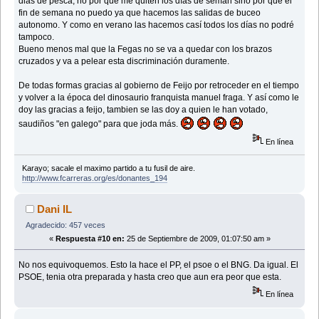
dias de pesca, no por que me quiten los días de seman sino por que el
fin de semana no puedo ya que hacemos las salidas de buceo
autonomo. Y como en verano las hacemos casí todos los días no podré
tampoco.
Bueno menos mal que la Fegas no se va a quedar con los brazos
cruzados y va a pelear esta discriminación duramente.
De todas formas gracias al gobierno de Feijo por retroceder en el tiempo
y volver a la época del dinosaurio franquista manuel fraga. Y así como le
doy las gracias a feijo, tambien se las doy a quien le han votado,
saudiños "en galego" para que joda más.
En línea
Karayo; sacale el maximo partido a tu fusil de aire.
http://www.fcarreras.org/es/donantes_194
Dani IL
Agradecido: 457 veces
«
Respuesta #10 en:
25 de Septiembre de 2009, 01:07:50 am »
No nos equivoquemos. Esto la hace el PP, el psoe o el BNG. Da igual. El
PSOE, tenia otra preparada y hasta creo que aun era peor que esta.
En línea