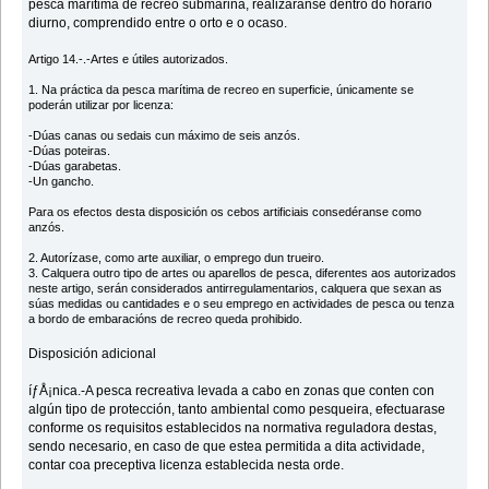
pesca marítima de recreo submariña, realizaranse dentro do horario
diurno, comprendido entre o orto e o ocaso.
Artigo 14.-.-Artes e útiles autorizados.
1. Na práctica da pesca marítima de recreo en superficie, únicamente se
poderán utilizar por licenza:
-Dúas canas ou sedais cun máximo de seis anzós.
-Dúas poteiras.
-Dúas garabetas.
-Un gancho.
Para os efectos desta disposición os cebos artificiais consedéranse como
anzós.
2. Autorízase, como arte auxiliar, o emprego dun trueiro.
3. Calquera outro tipo de artes ou aparellos de pesca, diferentes aos autorizados
neste artigo, serán considerados antirregulamentarios, calquera que sexan as
súas medidas ou cantidades e o seu emprego en actividades de pesca ou tenza
a bordo de embaracións de recreo queda prohibido.
Disposición adicional
íƒÅ¡nica.-A pesca recreativa levada a cabo en zonas que conten con
algún tipo de protección, tanto ambiental como pesqueira, efectuarase
conforme os requisitos establecidos na normativa reguladora destas,
sendo necesario, en caso de que estea permitida a dita actividade,
contar coa preceptiva licenza establecida nesta orde.