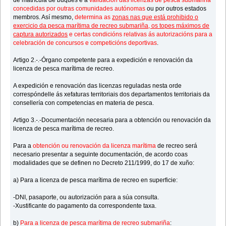
de matrícula de buques e a
validación das licenzas de pesca submariña
concedidas por outras comunidades autónomas
ou por outros estados
membros. Así mesmo,
determina as
zonas nas que está prohibido o
exercicio da pesca marítima de recreo submariña, os topes máximos de
captura autorizados
e certas condicións relativas ás autorizacións para a
celebración de concursos e competicións deportivas
.
Artigo 2.-.-Órgano competente para a expedición e renovación da
licenza de pesca marítima de recreo.
A expedición e renovación das licenzas reguladas nesta orde
correspóndelle ás xefaturas territoriais dos departamentos territoriais da
consellería con competencias en materia de pesca.
Artigo 3.-.-Documentación necesaria para a obtención ou renovación da
licenza de pesca marítima de recreo.
Para a
obtención ou renovación da licenza marítima
de recreo será
necesario presentar a seguinte documentación, de acordo coas
modalidades que se definen no Decreto 211/1999, do 17 de xuño:
a) Para a licenza de pesca marítima de recreo en superficie:
-DNI, pasaporte, ou autorización para a súa consulta.
-Xustificante do pagamento da correspondente taxa.
b)
Para a licenza de pesca marítima de recreo submariña
: