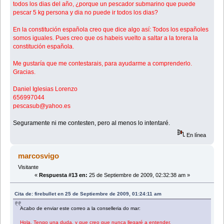
todos los dias del año, ¿porque un pescador submarino que puede
pescar 5 kg persona y dia no puede ir todos los dias?
En la constitución española creo que dice algo así: Todos los españoles
somos iguales. Pues creo que os habeis vuelto a saltar a la torera la
constitución española.
Me gustaría que me contestarais, para ayudarme a comprenderlo.
Gracias.
Daniel Iglesias Lorenzo
656997044
pescasub@yahoo.es
Seguramente ni me contesten, pero al menos lo intentaré.
En línea
marcosvigo
Visitante
«
Respuesta #13 en:
25 de Septiembre de 2009, 02:32:38 am »
Cita de: firebullet en 25 de Septiembre de 2009, 01:24:11 am
Acabo de enviar este correo a la conselleria do mar:
Hola. Tengo una duda, y que creo que nunca llegaré a entender.