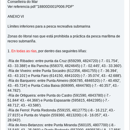
Conselleira do Mar
Ver referencia pdf "18800D001P006.PDF"
ANEXO VI
Límites inferiores para a pesca recreativa submarina
Zonas do litoral nas que está prohibida a práctica da pesca marítima de
recreo submariña.
1.
En todas as rías
, por dentro das seguintes liñas:
-Ría de Ribadeo: entre punta da Cruz (659299, 4824720) (-7.- 01.754',
43.- 33.388') e Illa Pancha (658370, 4824645) (-7.- 02.445', 43.- 33.360').
-Ría de Viveiro: entre Punta Socastro (612356, 4841755) (-7.- 36.394',
43.- 43.101') e Punta Faro (614150, 4841020) (-7.- 35.074', 43.- 42.688').
-Ría do Barqueiro: entre Punta Almeiro (606785, 4846520) (-7.- 40.492',
43.- 45.724') e Punta Coba Baixa (606995, 4844780) (-7.- 40.357', 43.-
44.782').
-Ría de Ortigueira: entre Punta do Castro (591590, 4843780) (-7.-
51.844' 43.- 44.366') e Punta Espasante (595815, 4842395) (-7.-
48.712', 43.- 43.586').
-Ría de Ferrol: Punta Redonda (559155, 4812775) (-8.- 16.212', 43.-
27.815') e Punta do Vispón (559360, 4813200) (-8.- 16.057', 43.-
28.043').
-Ría de Ares-Betanzos: entre Punta Miranda (560105, 4807700) (-8.-