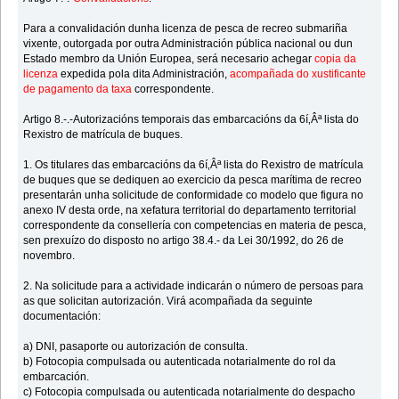
Para a convalidación dunha licenza de pesca de recreo submariña
vixente, outorgada por outra Administración pública nacional ou dun
Estado membro da Unión Europea, será necesario achegar
copia da
licenza
expedida pola dita Administración,
acompañada do xustificante
de pagamento da taxa
correspondente.
Artigo 8.-.-Autorizacións temporais das embarcacións da 6í‚Âª lista do
Rexistro de matrícula de buques.
1. Os titulares das embarcacións da 6í‚Âª lista do Rexistro de matrícula
de buques que se dediquen ao exercicio da pesca marítima de recreo
presentarán unha solicitude de conformidade co modelo que figura no
anexo IV desta orde, na xefatura territorial do departamento territorial
correspondente da consellería con competencias en materia de pesca,
sen prexuízo do disposto no artigo 38.4.- da Lei 30/1992, do 26 de
novembro.
2. Na solicitude para a actividade indicarán o número de persoas para
as que solicitan autorización. Virá acompañada da seguinte
documentación:
a) DNI, pasaporte ou autorización de consulta.
b) Fotocopia compulsada ou autenticada notarialmente do rol da
embarcación.
c) Fotocopia compulsada ou autenticada notarialmente do despacho