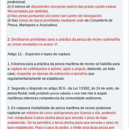
profesional.
b) A menos de
douscentos cincuenta metros das praias cando estean
frecuentadas por bañistas
.
c)
Nas zonas portuarias así como nas canles de navegación
.
d) Nas
zonas do litoral prohibidas mediante orde
da Consellería de
Pesca, Marisqueo e Acuicultura.
2.
Decláranse prohibidas para a práctica da pesca de recreo submariña
as zonas sinaladas no anexo VI.
Artigo 12.-.-Especies e topes de captura.
1. A licenza para a práctica da pesca marítima de recreo só habilita para
a
captura de cefalópodos e peixes, agás a anguía
, debendo, en todo
caso,
respectar as épocas de extracción e tamaños
que
regulamentariamente se establezan.
2. Segundo o disposto no artigo 30.9.- da Lei 7/1992, do 24 de xullo, de
pesca fluvial, está
prohibido pescar salmóns e reos
nas rías e augas
marítimas interiores competencia da comunidade autónoma.
3. En calquera modalidade de pesca marítima de recreo poderase
capturar un
máximo de cinco quilogramos por licenza e día, podendo
non computarse o peso dunha peza que exceda o peso do tope
establecido
.
Só se permitirá a tenza dunha peza que exceda o peso do
tope establecido. Para o caso do polbo, o límite será dúas pezas por