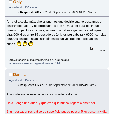
Only
Agradecido: 135 veces
«
Respuesta #11 en:
25 de Septiembre de 2009, 01:11:39 am »
Ah, y otra cosita más, ahora tenemos que decirle cuanto pescamos en
los campeonatos, y no preocuparos que no va a ser para decir que
nuestro impacto es minimo, seguro que habrá algun espavilado que
dira, 500 kilos entre 35 pescadores 14 kilos por cabeza x 6000 licencias
85000 kilos que sacan cada día estos furtivos que no respetan los
cupos.
En línea
Karayo; sacale el maximo partido a tu fusil de aire.
http://www.fcarreras.org/es/donantes_194
Dani IL
Agradecido: 457 veces
«
Respuesta #12 en:
25 de Septiembre de 2009, 01:24:11 am »
Acabo de enviar este correo a la conselleria do mar:
Hola. Tengo una duda, y que creo que nunca llegaré a entender.
Si un pescador recreativo de superficie puede pescar 5 kg persona y dia