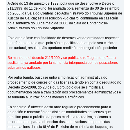
A Orde do 13 de agosto de 1999, pola que se desenvolve o Decreto
211/1999, do 11 de xuño, foi anulada pola sentenza do 30 de setembro
do 2003, da Sala do Contencioso-Administrativo do Tribunal Superior de
Xustiza de Galicia; esta resolución xudicial foi confirmada en casación
pola sentenza do 30 de maio de 2006, da Sala do Contencioso-
Administrativo do Tribunal Supremo.
Esta orde dítase coa finalidade de desenvolver determinados aspectos
do referido decreto que, pola súa especificidade ou polo seu carácter
conxuntural, resulta máis oportuno remitir á unha regulación posterior.
Se mantiene el decreto 211/1999 y se publica otro "reglamento" para
sustituir al ya anulado por la sentencia interpuesta por los pescadores
submarinos gallegos.
Por outra banda, búscase unha simplificacíón administrativa do
procedemento de concesión das licenzas, tendo en conta o regulado no
Decreto 255/2008, do 23 de outubro, polo que se simplifica a
documentación para a tramitación dos procedementos administrativos e
se fomenta a utilización dos medios electrónicos.
En concreto, é obxecto desta orde regular o procedemento para a
obtención e renovación das distintas modalidades de licenza que
habilitan para a práctica da pesca marítima recreativa, así como o
procedemento para a obtención das autorizacións temporais das
embarcacións da lista 6í‚Âª do Rexistro de matrícula de buques, as