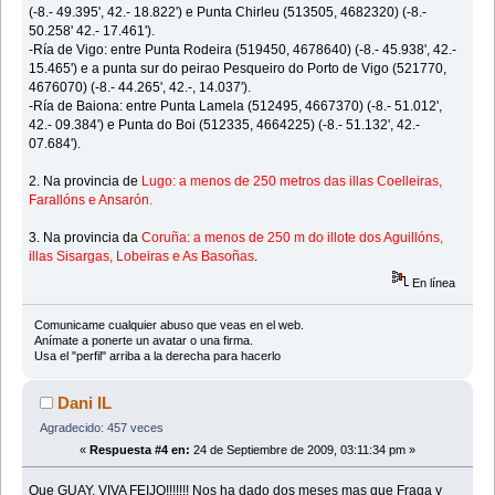
(-8.- 49.395', 42.- 18.822') e Punta Chirleu (513505, 4682320) (-8.-
50.258' 42.- 17.461').
-Ría de Vigo: entre Punta Rodeira (519450, 4678640) (-8.- 45.938', 42.-
15.465') e a punta sur do peirao Pesqueiro do Porto de Vigo (521770,
4676070) (-8.- 44.265', 42.-, 14.037').
-Ría de Baiona: entre Punta Lamela (512495, 4667370) (-8.- 51.012',
42.- 09.384') e Punta do Boi (512335, 4664225) (-8.- 51.132', 42.-
07.684').
2. Na provincia de
Lugo: a menos de 250 metros das illas Coelleiras,
Farallóns e Ansarón.
3. Na provincia da
Coruña: a menos de 250 m do illote dos Aguillóns,
illas Sisargas, Lobeiras e As Basoñas
.
En línea
Comunicame cualquier abuso que veas en el web.
Anímate a ponerte un avatar o una firma.
Usa el "perfil" arriba a la derecha para hacerlo
Dani IL
Agradecido: 457 veces
«
Respuesta #4 en:
24 de Septiembre de 2009, 03:11:34 pm »
Que GUAY. VIVA FEIJO!!!!!!! Nos ha dado dos meses mas que Fraga y