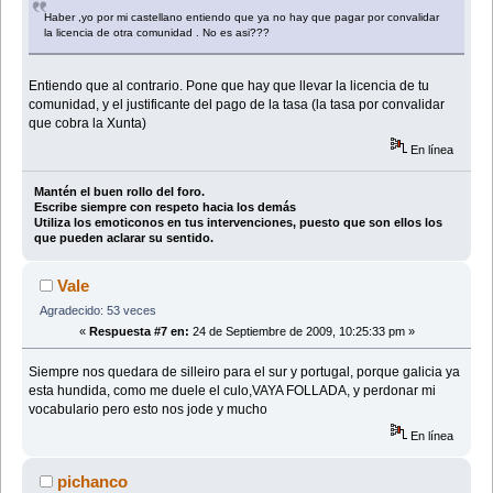
Haber ,yo por mi castellano entiendo que ya no hay que pagar por convalidar
la licencia de otra comunidad . No es asi???
Entiendo que al contrario. Pone que hay que llevar la licencia de tu
comunidad, y el justificante del pago de la tasa (la tasa por convalidar
que cobra la Xunta)
En línea
Mantén el buen rollo del foro.
Escribe siempre con respeto hacia los demás
Utiliza los emoticonos en tus intervenciones, puesto que son ellos los
que pueden aclarar su sentido.
Vale
Agradecido: 53 veces
«
Respuesta #7 en:
24 de Septiembre de 2009, 10:25:33 pm »
Siempre nos quedara de silleiro para el sur y portugal, porque galicia ya
esta hundida, como me duele el culo,VAYA FOLLADA, y perdonar mi
vocabulario pero esto nos jode y mucho
En línea
pichanco