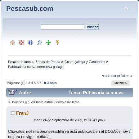
Pescasub.com
Pescasub.com
»
Zonas de Pesca
»
Costa gallega y Cantábrico
»
Publicada la nueva normativa gallega
« anterior
próximo »
Páginas: [
1
]
2
3
4
5
6
7
Ir Abajo
IMPRIMIR
Autor
Tema: Publicada la nueva
normativa gallega (Leído 179426 veces)
0 Usuarios y 1 Visitante están viendo este tema.
FranJ
«
en:
24 de Septiembre de 2009, 01:06:43 pm »
Chavales, nuestra peor pesadilla ya está publicada en el DOGA de hoy y
entrará en vigor mañana.