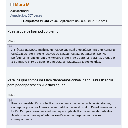
Marc M
Administrador
Agradecido: 357 veces
«
Respuesta #1 en:
24 de Septiembre de 2009, 01:21:52 pm »
Pues si que os han jodido bien...
Citar
A práctica da pesca marítima de recreo submariña estará permitida unicamente
os sábados, domingos e festivos de carácter estatal ou autonómico. No
período comprendido entre o xoves e o domingo de Semana Santa, e entre o
1 de maio e o 30 de setembro poderá ser practicada todos os días.
Para los que somos de fuera deberemos convalidar nuestra licencia
para poder pescar en vuestras aguas.
Citar
Para a convalidación dunha licenza de pesca de recreo submariña vixente,
outorgada por outra Administración pública nacional ou dun Estado membro da
Unión Europea, será necesario achegar copia da licenza expedida pola dita
Administración, acompañada do xustificante de pagamento da taxa
correspondente.