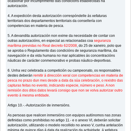
ocasionar por incumprimento das condicións establecidas na
autorización.
4. A expedición desta autorización correspóndelle ás xefaturas
territoriais dos departamentos territoriais da consellería con
competencias en materia de pesca.
5. A devandita autorización non exime da necesidade de contar con
outras autorizacións, en especial as relacionadas coa
seguranza
marítima previstas no Real decreto 62/2008
, do 25 de xaneiro, polo que
se aproba o Regulamento das condicións de seguranza marítima, da
navegación e da vida humana no mar aplicables ás concentracións
náuticas de carácter conmemorativo e probas náutico-deportivas.
6. Unha vez celebrada a competición ou campeonato, os responsables
destes deberán
remitir á dirección xeral con competencias en materia de
pesca no prazo dun mes desde a data da súa celebración, o rexistro das
capturas feitas no evento, indicando especie, número e peso. A non
remisión dos ditos datos levará consigo que non se volva autorizar outro
evento á mesma entidade
.
Artigo 10.-.-Autorización de inmersións.
As persoas que realicen inmersións con equipos autónomos nas zonas
definidas como prohibidas no artigo 11.- e o anexo VI, deberán solicitar
autorización, utilizando o modelo recollido no anexo V, cunha antelación
mínima de quince días á data da realización da actividade, á xefatura