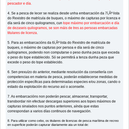
pescador e día.
4. Se a pesca de lecer se realiza desde unha embarcación da 7í‚Âª lista
do Rexistro de matrícula de buques, o máximo de capturas por licenza e
día será de cinco quilogramos, cun
tope máximo por embarcación e día
de dezaseis quilogramos, se son máis de tres as persoas embarcadas
titulares de licenza
.
5. Para as embarcacións da 6í‚Âª lista do Rexistro de matrícula de
buques, o máximo de capturas por persoa e día será de cinco
quilogramos, podendo non computarse o peso dunha peza que exceda
o peso do tope establecido. Só se permitirá a tenza dunha peza que
excede o peso do tope establecido.
6. Sen prexuízo do anterior, mediante resolución da consellería con
competencias en materia de pesca, poderán establecerse medidas de
protección específicas para determinadas especies e/ou zonas, cando o
estado da explotación do recurso así o aconselle.
7. As embarcacións non poderán pescar, almacenar, transportar,
transbordar nin efectuar descargas superiores aos topes máximos de
capturas sinalados nos puntos anteriores, aínda que estas
correspondan a varios días continuos de navegación.
8. Para utilizar como cebo, os titulares de licenzas de pesca marítima de recreo
en superficie poderán capturar diariamente ata un total de: