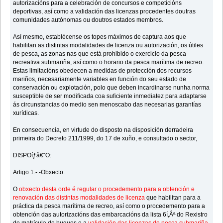
autorizacións para a celebración de concursos e competicións
deportivas, así como a validación das licenzas procedentes doutras
comunidades autónomas ou doutros estados membros.
Así mesmo, establécense os topes máximos de captura aos que
habilitan as distintas modalidades de licenza ou autorización, os útiles
de pesca, as zonas nas que está prohibido o exercicio da pesca
recreativa submariña, así como o horario da pesca marítima de recreo.
Estas limitacións obedecen a medidas de protección dos recursos
mariños, necesariamente variables en función do seu estado de
conservación ou explotación, polo que deben incardinarse nunha norma
susceptible de ser modificada coa suficiente inmediatez para adaptarse
ás circunstancias do medio sen menoscabo das necesarias garantías
xurídicas.
En consecuencia, en virtude do disposto na disposición derradeira
primeira do Decreto 211/1999, do 17 de xuño, e consultado o sector,
DISPOíƒâ€˜O:
Artigo 1.-.-Obxecto.
O
obxecto desta orde é regular o procedemento para a obtención e
renovación das distintas modalidades de licenza
que habilitan para a
práctica da pesca marítima de recreo, así como o procedemento para a
obtención das autorizacións das embarcacións da lista 6í‚Âª do Rexistro