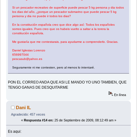
Si un pescador recreativo de superficie puede pescar 5 kg persona y dia todos
los dias del año, ¿porque un pescador submarino que puede pescar 5 kg
persona y dia no puede ir todos los dias?
En la constitución española creo que dice algo así: Todos los españoles
somos iguales. Pues creo que os habeis vuelto a saltar a la torera la
constitución española.
Me gustaría que me contestarais, para ayudarme a comprenderlo. Gracias.
Daniel Iglesias Lorenzo
656997044
pescasub@yahoo.es
Seguramente ni me contesten, pero al menos lo intentaré.
PON EL CORREO ANDA QUE ASI LE MANDO YO UNO TAMBIEN, QUE
TENGO GANAS DE DESQUITARME
En línea
Dani IL
Agradecido: 457 veces
«
Respuesta #14 en:
25 de Septiembre de 2009, 08:12:49 am »
Es aqui: