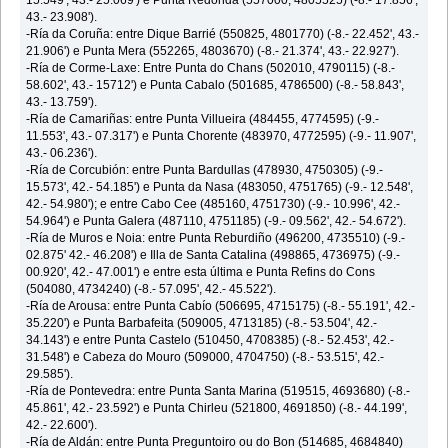
15.549', 43.- 25.069') e Punta Redonda (557000, 4805525) (-8.- 17.856',
43.- 23.908').
-Ría da Coruña: entre Dique Barrié (550825, 4801770) (-8.- 22.452', 43.-
21.906') e Punta Mera (552265, 4803670) (-8.- 21.374', 43.- 22.927').
-Ría de Corme-Laxe: Entre Punta do Chans (502010, 4790115) (-8.-
58.602', 43.- 15712') e Punta Cabalo (501685, 4786500) (-8.- 58.843',
43.- 13.759').
-Ría de Camariñas: entre Punta Villueira (484455, 4774595) (-9.-
11.553', 43.- 07.317') e Punta Chorente (483970, 4772595) (-9.- 11.907',
43.- 06.236').
-Ría de Corcubión: entre Punta Bardullas (478930, 4750305) (-9.-
15.573', 42.- 54.185') e Punta da Nasa (483050, 4751765) (-9.- 12.548',
42.- 54.980'); e entre Cabo Cee (485160, 4751730) (-9.- 10.996', 42.-
54.964') e Punta Galera (487110, 4751185) (-9.- 09.562', 42.- 54.672').
-Ría de Muros e Noia: entre Punta Reburdiño (496200, 4735510) (-9.-
02.875' 42.- 46.208') e Illa de Santa Catalina (498865, 4736975) (-9.-
00.920', 42.- 47.001') e entre esta última e Punta Refins do Cons
(504080, 4734240) (-8.- 57.095', 42.- 45.522').
-Ría de Arousa: entre Punta Cabío (506695, 4715175) (-8.- 55.191', 42.-
35.220') e Punta Barbafeita (509005, 4713185) (-8.- 53.504', 42.-
34.143') e entre Punta Castelo (510450, 4708385) (-8.- 52.453', 42.-
31.548') e Cabeza do Mouro (509000, 4704750) (-8.- 53.515', 42.-
29.585').
-Ría de Pontevedra: entre Punta Santa Marina (519515, 4693680) (-8.-
45.861', 42.- 23.592') e Punta Chirleu (521800, 4691850) (-8.- 44.199',
42.- 22.600').
-Ría de Aldán: entre Punta Preguntoiro ou do Bon (514685, 4684840)