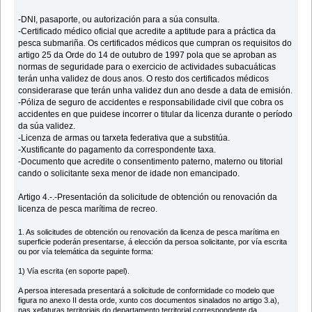
-DNI, pasaporte, ou autorización para a súa consulta.
-Certificado médico oficial que acredite a aptitude para a práctica da
pesca submariña. Os certificados médicos que cumpran os requisitos do
artigo 25 da Orde do 14 de outubro de 1997 pola que se aproban as
normas de seguridade para o exercicio de actividades subacuáticas
terán unha validez de dous anos. O resto dos certificados médicos
considerarase que terán unha validez dun ano desde a data de emisión.
-Póliza de seguro de accidentes e responsabilidade civil que cobra os
accidentes en que puidese incorrer o titular da licenza durante o período
da súa validez.
-Licenza de armas ou tarxeta federativa que a substitúa.
-Xustificante do pagamento da correspondente taxa.
-Documento que acredite o consentimento paterno, materno ou titorial
cando o solicitante sexa menor de idade non emancipado.
Artigo 4.-.-Presentación da solicitude de obtención ou renovación da
licenza de pesca marítima de recreo.
1. As solicitudes de obtención ou renovación da licenza de pesca marítima en
superficie poderán presentarse, á elección da persoa solicitante, por vía escrita
ou por vía telemática da seguinte forma:
1) Vía escrita (en soporte papel).
A persoa interesada presentará a solicitude de conformidade co modelo que
figura no anexo II desta orde, xunto cos documentos sinalados no artigo 3.a),
nas xefaturas territoriais do departamento territorial correspondente da