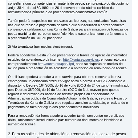
consellería con competencias en materia de pesca, sen prexuízo do disposto no
artigo 38.4.- da Lei 30/1992, do 26 de novembro, de réxime xurídico das
administracións públicas e do procedemento administrativo común.
Tamén poderán expedirse ou renovarse as licenzas, nas entidades financeiras
nas que se realice o pagamento da taxa e que subscribisen o correspondente
convenio de colaboración coa Xunta de Galicia para a tramitación de licenzas de
pesca marítima de recreo en superficie. Neste caso unicamente será necesario
a presentación do DNI ou pasaporte.
2) Vía telemática (por medios electrónicos):
Poderá accederse a esta vía de presentación a través da aplicación informática
establecida no enderezo da internet:
http://xunta.es/servicios
, en concreto para
este procedemento
http://xunta.es/apps/1pd
, onde se disporán os medios de
axuda para a presentación da solicitude e a obtención ou renovación da licenza.
O solicitante poderá acceder a este servizo para obter ou renovar a licenza
empregando un certificado dixital en vigor baixo a norma X.509 V3, consonte o
disposto no Decreto 164/2005, do 16 de xuño (DOG do 24 de xuño) e modificado
polo Decreto 38/2009, do 19 de febreiro (DOG do 3 de marzo) polo que se
regulan e determinan as oficinas de rexistro propias ou concertadas da
Administración pública da Comunidade Autónoma de Galicia, se crea o Rexistro
Telemático da Xunta de Galicia e se regula a atención ao cidadán, e realizando o
pagamento da taxa por algún dos procedementos habilitados.
Para a renovación da licenza poderá acceder tamén sen contar co certificado
dixital, unicamente introducindo o par: número do documento de identidade e
número de licenza.
2. Para as solicitudes de obtención ou renovación da licenza de pesca