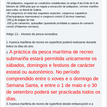
-50 poliquetos, segundo as condicións establecidas no artigo 9 da Orde do 6 de
febreiro de 1998 pola que se regula a extracción de poliquetos, vermes mariños
para cebo, no litoral de Galicia.
-40 cangrexos en total das seguintes especies: cangrexos zapateiros
(Pachygrapsus marmoratus) e cangrexo común (Carcinus maenas).
-200 g de pulgas de mar.
-100 g de camaróns, quisquillas (quedando prohibida a captura do camarón
común (Palaemon serratus).
Artigo 13.-.-Horario de pesca recreativa.
1. A pesca marítima de recreo en superficie poderá realizarse durante
todos os días do ano.
A práctica da pesca marítima de recreo
2.
submariña estará permitida unicamente os
sábados, domingos e festivos de carácter
estatal ou autonómico. No período
comprendido entre o xoves e o domingo de
Semana Santa, e entre o 1 de maio e o 30
de setembro poderá ser practicada todos os
días.
3. A pesca marítima de recreo de superficie desde embarcación e a