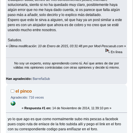
solucionarla, siento si no ha quedado muy claro, posiblemente haya
algún error que no me haya dado cuenta, si os parece que falta algún
paso más a añadir, solo decirlo y lo explico más detallado.
Espero que esto le sirva a alguien, sé que hay ya un post similar a este
pero es con un alojador que ahora es de cobro y no creo que se esté
usando mucho entre nosotros.
Saludos.
«
Última modificación: 10 de Enero de 2015, 03:31:48 pm por Mod-Pescasub.com
»
En línea
No soy un experto, estoy aprendiendo como tú. Así que antes de dar por
válidas mis opiniones contrástalas con otras opiniones y decide tú mismo.
Han agradecido:
BarreñaSub
el pinco
Agradecido: 716 veces
«
Respuesta #1 en:
14 de Noviembre de 2014, 11:39:10 pm »
yo lo que ago es que como normalmente subo mis pescas a facebok
pues copio ruta de enlace de la foto subida alli y pego el link en el foro
con su correspondiente codigo para enlñazar en el foro.