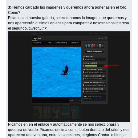
3)
Hemos cargado las imágenes y queremos ahora ponerlas en el foro.
Cómo?
Estamos en nuestra galería, seleccionamos la imagen que queremos y
nos aparecerán distintos enlaces para compartir. A nosotros nos interesa
el segundo,
Direct Link
.
Picamos en en el enlace y automáticamente se nos seleccionará y
quedará en verde. Picamos encima con el botón derecho del ratón y nos
aparecerá una ventana, entre las opciones, elegimos
Copiar
, o bien, al