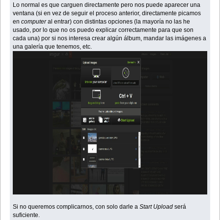
Lo normal es que carguen directamente pero nos puede aparecer una
ventana (si en vez de seguir el proceso anterior, directamente picamos
en
computer
al entrar) con distintas opciones (la mayoría no las he
usado, por lo que no os puedo explicar correctamente para que son
cada una) por si nos interesa crear algún álbum, mandar las imágenes a
una galería que tenemos, etc.
Si no queremos complicarnos, con solo darle a
Start Upload
será
suficiente.