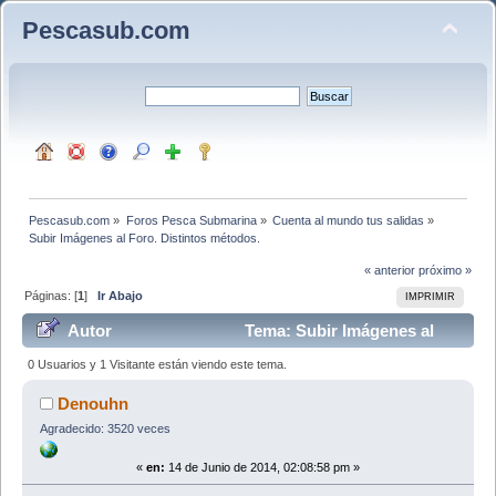
Pescasub.com
Pescasub.com
»
Foros Pesca Submarina
»
Cuenta al mundo tus salidas
»
Subir Imágenes al Foro. Distintos métodos.
« anterior
próximo »
Páginas: [
1
]
Ir Abajo
IMPRIMIR
Autor
Tema: Subir Imágenes al
Foro. Distintos métodos. (Leído 48365 veces)
0 Usuarios y 1 Visitante están viendo este tema.
Denouhn
Agradecido: 3520 veces
«
en:
14 de Junio de 2014, 02:08:58 pm »