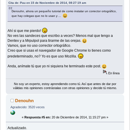
Cita de: Pau en 15 de Noviembre de 2014, 08:27:19 am
Denouhn, ahora un pequeño tutorial de como instalar un corrector ortográfico,
que hay colegas que no lo usan y ...
Ahí si que me pierdo!
No ves las sandeces que escribo a veces? Menos mal que tengo a
Dentex y a Mrpulpol para tirarme de las orejas.
Vamos, que no uso corrector ortográfico.
Creo que si usas el navegador de Google Chrome lo tienes como
predeterminado, no? Yo es que uso Mozilla.
Anda, anímate tú que yo ni siquiera he terminado este post.
En línea
No soy un experto, estoy aprendiendo como tú. Así que antes de dar por
válidas mis opiniones contrástalas con otras opiniones y decide tú mismo.
Denouhn
Agradecido: 3520 veces
«
Respuesta #5 en:
20 de Diciembre de 2014, 11:15:27 pm »
Actualizado.