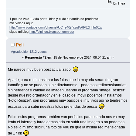
En línea
1 pez no vale 1 vida por tu bien y el de tu familia se prudente.
mis videos aqui:
http://www.youtube.com/channel/UC_e40jIjYzulARF8ZHHu0Ew
sigue mi blog
http://elpinco.blogspot.com.es/
Peli
Agradecido: 1212 veces
«
Respuesta #2 en:
15 de Noviembre de 2014, 08:04:21 am »
Me parece muy buen post actualizado
Aparte, para redimensionar las fotos, que la mayoria seran de gran
tamaño y no se pueden subir dirrctamente... podemos redimensionarlas
sin perder casi calidad de imagen usando el programa "Image Resizer"
desde nuestro ordenador y en el caso del movil podemos instalarnos
"Foto Resizer", son programas muy basicos e intuitivos asi no tendremos
escusas para subir nuestras fotos preferidas de pesca
Edito: estos programas tambien van perfectos para cuando nos va muy
lento el internet y tarda demasiado en subir una imagen o no podemos.
No es lo mismo subir una foto de 400 kb que la misma redimensionada
de 17 kb