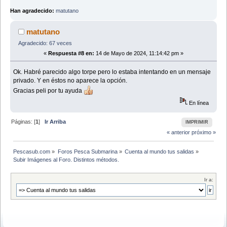
Han agradecido:
matutano
matutano
Agradecido: 67 veces
«
Respuesta #8 en:
14 de Mayo de 2024, 11:14:42 pm »
Ok. Habré parecido algo torpe pero lo estaba intentando en un mensaje
privado. Y en éstos no aparece la opción.
Gracias peli por tu ayuda
En línea
Páginas: [
1
]
Ir Arriba
IMPRIMIR
« anterior
próximo »
Pescasub.com
»
Foros Pesca Submarina
»
Cuenta al mundo tus salidas
»
Subir Imágenes al Foro. Distintos métodos.
Ir a: