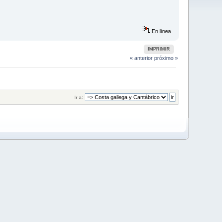
En línea
IMPRIMIR
« anterior
próximo »
Ir a: