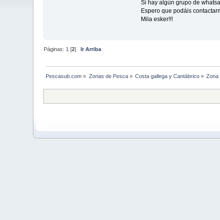
Si hay algún grupo de whatsap
Espero que podáis contactar
Mila esker!!!
Páginas:
1
[
2
]
Ir Arriba
Pescasub.com
»
Zonas de Pesca
»
Costa gallega y Cantábrico
»
Zona 