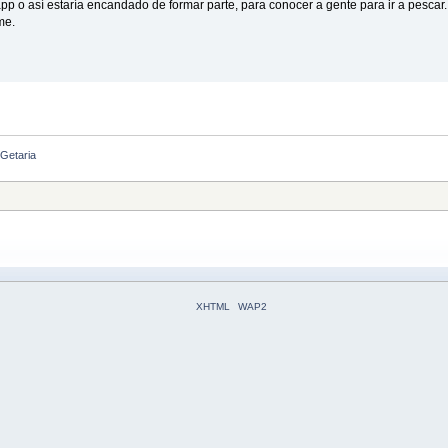
p o así estaría encandado de formar parte, para conocer a gente para ir a pescar.
me.
Getaria
XHTML
WAP2