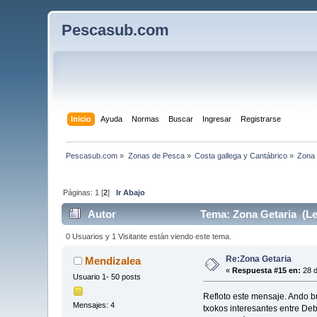
Pescasub.com
Inicio
Ayuda
Normas
Buscar
Ingresar
Registrarse
Pescasub.com
»
Zonas de Pesca
»
Costa gallega y Cantábrico
»
Zona 
Páginas:
1
[
2
]
Ir Abajo
Autor
Tema: Zona Getaria (Le
0 Usuarios y 1 Visitante están viendo este tema.
Re:Zona Getaria
Mendizalea
«
Respuesta #15 en:
28 d
Usuario 1- 50 posts
Refloto este mensaje. Ando b
Mensajes: 4
txokos interesantes entre Deb