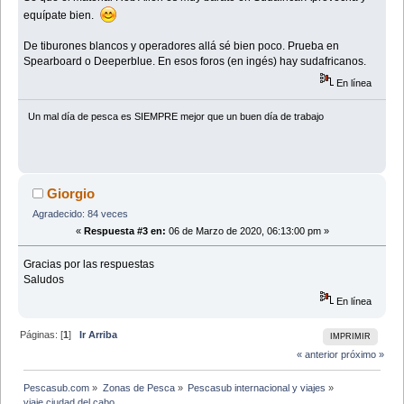
equípate bien.
De tiburones blancos y operadores allá sé bien poco. Prueba en
Spearboard o Deeperblue. En esos foros (en ingés) hay sudafricanos.
En línea
Un mal día de pesca es SIEMPRE mejor que un buen dí­a de trabajo
Giorgio
Agradecido: 84 veces
«
Respuesta #3 en:
06 de Marzo de 2020, 06:13:00 pm »
Gracias por las respuestas
Saludos
En línea
Páginas: [
1
]
Ir Arriba
IMPRIMIR
« anterior
próximo »
Pescasub.com
»
Zonas de Pesca
»
Pescasub internacional y viajes
»
viaje ciudad del cabo 