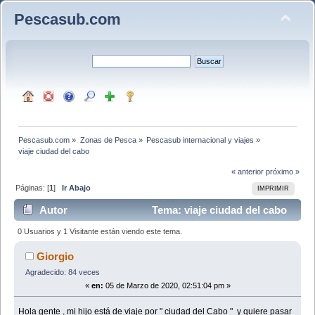
Pescasub.com
Pescasub.com
»
Zonas de Pesca
»
Pescasub internacional y viajes
»
viaje ciudad del cabo 
« anterior
próximo »
Páginas: [
1
]
Ir Abajo
IMPRIMIR
Autor
Tema: viaje ciudad del cabo
(Leído 13458 veces)
0 Usuarios y 1 Visitante están viendo este tema.
Giorgio
Agradecido: 84 veces
«
en:
05 de Marzo de 2020, 02:51:04 pm »
Hola gente , mi hijo está de viaje por " ciudad del Cabo " y quiere pasar