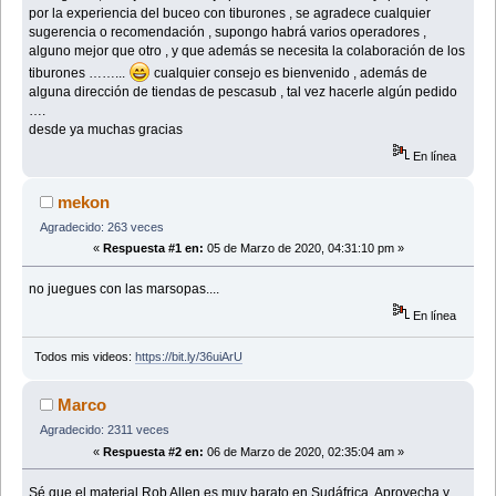
por la experiencia del buceo con tiburones , se agradece cualquier
sugerencia o recomendación , supongo habrá varios operadores ,
alguno mejor que otro , y que además se necesita la colaboración de los
tiburones ……...
cualquier consejo es bienvenido , además de
alguna dirección de tiendas de pescasub , tal vez hacerle algún pedido
….
desde ya muchas gracias
En línea
mekon
Agradecido: 263 veces
«
Respuesta #1 en:
05 de Marzo de 2020, 04:31:10 pm »
no juegues con las marsopas....
En línea
Todos mis videos:
https://bit.ly/36uiArU
Marco
Agradecido: 2311 veces
«
Respuesta #2 en:
06 de Marzo de 2020, 02:35:04 am »
Sé que el material Rob Allen es muy barato en Sudáfrica. Aprovecha y