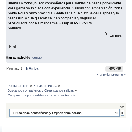
Buenas a todos, busco compañeros para salidas de pesca por Alicante.
Para gente ya iniciada con experiencia. Salidas con embarcación, zona
Santa Pola y resto provincia. Gente sana que disfrute de la apnea y la
pescasub, y que quieran salir en compañía y seguridad.
Si os cuadra podéis mandarme wasap al 651175279.
Saludos
En línea
[img]
Han agradecido:
dentex
Páginas: [
1
]
Ir Arriba
IMPRIMIR
« anterior
próximo »
Pescasub.com
»
Zonas de Pesca
»
Buscando compañeros y Organizando salidas
»
Compañeros para salidas de pesca por Alicante
Ir a: