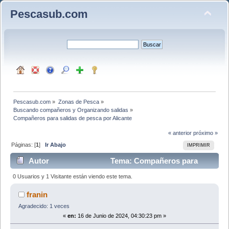
Pescasub.com
Pescasub.com
»
Zonas de Pesca
»
Buscando compañeros y Organizando salidas
»
Compañeros para salidas de pesca por Alicante
« anterior
próximo »
Páginas: [
1
]
Ir Abajo
IMPRIMIR
Autor
Tema: Compañeros para
salidas de pesca por Alicante (Leído 4573 veces)
0 Usuarios y 1 Visitante están viendo este tema.
franin
Agradecido: 1 veces
«
en:
16 de Junio de 2024, 04:30:23 pm »