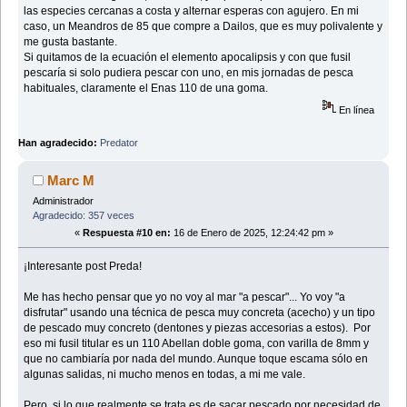
las especies cercanas a costa y alternar esperas con agujero. En mi
caso, un Meandros de 85 que compre a Dailos, que es muy polivalente y
me gusta bastante.
Si quitamos de la ecuación el elemento apocalipsis y con que fusil
pescaría si solo pudiera pescar con uno, en mis jornadas de pesca
habituales, claramente el Enas 110 de una goma.
En línea
Han agradecido:
Predator
Marc M
Administrador
Agradecido: 357 veces
«
Respuesta #10 en:
16 de Enero de 2025, 12:24:42 pm »
¡Interesante post Preda!
Me has hecho pensar que yo no voy al mar "a pescar"... Yo voy "a
disfrutar" usando una técnica de pesca muy concreta (acecho) y un tipo
de pescado muy concreto (dentones y piezas accesorias a estos). Por
eso mi fusil titular es un 110 Abellan doble goma, con varilla de 8mm y
que no cambiaría por nada del mundo. Aunque toque escama sólo en
algunas salidas, ni mucho menos en todas, a mi me vale.
Pero, si lo que realmente se trata es de sacar pescado por necesidad de