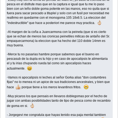
pesca en el disfrute mas que en la captura e igual que tu me lo paso
bien con un leño doble goma potente en las manos, eso no quita que si
fuera para sacar pescado a tituplei y solo con un fusil por necesidad me
reafirmo en quedarme con el monogoma 105 18x6.5. La eleccion del
"indestructible" que hace a posteriori me parece muy practica.
-Al margen de la coña a Juancarmona con la peineta (que si es cierto
que se echan de menos las cronicas peinetiles miticas de antaño del Sr.
empaquecarmona) la eleccion que ha hecho del 110 doble 14mm es
muy buena.
-Merce tu no pasarias hambre porque sabemos que el bueno en
pescasub de la dupla es tu hijo y en caso de apocalipsis te alimentaria
el y tu irias chupando rueda tal como sin apocalipsis haces
actualmente.
-Vamos ni apocalipsis ni leches al señor Gorka alias "don costumbres
fijas" no lo menea ni un apice de sus tradiciones ancestrales, y bien que
hace
porque tiene a los meros levantinos fritos.
-Muy picaros los que pensais en llevaros doblegomas por el hecho de
jugar con ambas posibilidades tanto de tipo de pesca como de recambio
de goma en si.
- Jorgegevi me congratula que hayas tenido esa paja mental tambien