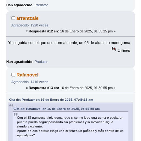
Han agradecido:
Predator
arrantzale
Agradecido: 1920 veces
«
Respuesta #12 en:
16 de Enero de 2025, 01:33:25 pm »
Yo seguiria con el que uso normalmente, un 95 de aluminio monogoma.
En línea
Han agradecido:
Predator
Rafanovel
Agradecido: 1416 veces
«
Respuesta #13 en:
16 de Enero de 2025, 01:39:55 pm »
Cita de: Predator en 16 de Enero de 2025, 07:49:18 am
Cita de: Rafanovel en 16 de Enero de 2025, 05:49:55 am
Con el 85 tramposo triple goma, que si se me jode una goma o suelta un
puente puedo seguir pescando sin problemas y la movilidad sigue
siendo excelente.
Aparte de eso porque elegir uno si tienes un puñado y más dentro de un
apocalipsis?