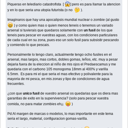
Piqueras en telediario catastrofista [
] pero es para llamar la atencion
y en lo que seria una utopia futurista (o no
).
Imaginaros que hay una apocalipsis mundial nuclear o zombie (al gusto
) y como quien mas o quien menos teneis o tenemos un variado
arsenal si tuvierais que quedaros solamente con
un fusil
de los que
teneis para pescar en vuestras aguas, con los condiciones particulares
de cada cual en su zona, pues eso un solo fusil para subsistir pescando
y comiendo lo que pescais.
Personalmente lo tengo claro, actualmente tengo ocho fusiles en el
arsenal, mas largos, mas cortos, dobles gomas, leños, etc. muy a pesar
dejaria fuera de la eleccion al niño de mis ojos el Predaescamus y me
quedaria con el carbono 105 monogoma 18mm al 400% y varilla
6.5mm. Es para mi el que seria el mas efectivo y polivalente para la
mayoria de mi pesca, en mis zonas y tipo de condiciones de agua
frecuentes.
¿con que
unico fusil
de vuestro arsenal os quedarias que os diera mas
garantias de exito en la supervivencia? (solo para pescar vuestra
comida, no para matar zombies eh¡¡
)
Pd:Al margen de marcas o modelos, lo mas importante en este tema
seria el largo, material, configuracion gomas-varilla.