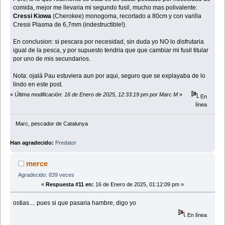
comida, mejor me llevaria mi segundo fusil, mucho mas polivalente:
Cressi Kiowa
(Cherokee) monogoma, recortado a 80cm y con varilla
Cressi Plasma de 6,7mm (indestructible!).
En conclusion: si pescara por necesidad, sin duda yo NO lo disfrutaria
igual de la pesca, y por supuesto tendria que que cambiar mi fusil titular
por uno de mis secundarios.
Nota: ojalá Pau estuviera aun por aqui, seguro que se explayaba de lo
lindo en este post.
«
Última modificación: 16 de Enero de 2025, 12:33:19 pm por Marc M
»
En
línea
Marc, pescador de Catalunya
Han agradecido:
Predator
merce
Agradecido: 839 veces
«
Respuesta #11 en:
16 de Enero de 2025, 01:12:09 pm »
ostias.... pues si que pasaria hambre, digo yo
En línea