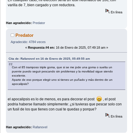
varilla de 7, bien cargado y con reductora.
En línea
Han agradecido:
Predator
Predator
Agradecido: 4784 veces
«
Respuesta #4 en:
16 de Enero de 2025, 07:49:18 am »
Cita de: Rafanovel en 16 de Enero de 2025, 05:49:55 am
Con el 85 tramposo triple goma, que si se me jode una goma o suelta un
puente puedo seguir pescando sin problemas y la movilidad sigue siendo
excelente.
Aparte de eso porque elegir uno si tienes un puñado y más dentro de un
apocalipsis?
el apocalipsis es lo de menos, es para decorar el post
, el post
podria haberse llamado simplemente: ¿si tuvieras que pescar solo con
un fusil de los que tienes con cual te quedas y porque?
En línea
Han agradecido:
Rafanovel