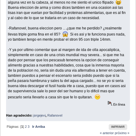
alguna vez en tu cabeza, al menos no me siento el unico flipado
Buena eleccion de arma y como dices tambien en una ocasion asi las
lisas iran que vuelan por facilidad y proteinas alimentarias, que es al fin
y al cabo de lo que se trataria en un caso de necesidad.
-Rafanovel, buena eleccion pero ... ¿que me he perdido? ¿realmente
llevas triple goma fina en el 85?
Si es asi y te funciona pues nada,
yo tambien tengo en mente probar el stron 95 con triple 14mm.
-Y ya por ultimo comentar que al margen de ida de olla apocaliptica,
simplemente en caso de una crisis mundial muy severa... si que me ha
dado por pensar que los pescasub tenemos la opcion de conseguir
alimento gracias a nuestras habilidades, cosa que la inmensa mayoria
de la poblacion no, seria sin duda una via alternativa a tener en cuenta,
tambien puestos a pensar el escenario seria jodido puesto que si la
peña pasara hambruna y sales tu del agua cargado... no se yo si seria
buena idea descargar el fusil hasta irte a casa, puesto que en casos asi
de supervivencia sale lo peor del ser humano y lo dificil mas que
pescarlo seria llevarlo a casa sin que te lo quitaran.
En línea
Han agradecido:
jorgejevi
,
Rafanovel
Páginas: [
1
]
2
3
Ir Arriba
IMPRIMIR
« anterior
próximo »