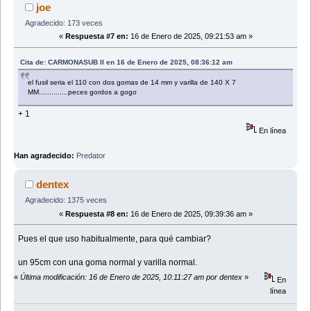
joe
Agradecido: 173 veces
«
Respuesta #7 en:
16 de Enero de 2025, 09:21:53 am »
Cita de: CARMONASUB II en 16 de Enero de 2025, 08:36:12 am
el fusil seria el 110 con dos gomas de 14 mm y varilla de 140 X 7
MM..............peces gordos a gogo
+ 1
En línea
Han agradecido:
Predator
dentex
Agradecido: 1375 veces
«
Respuesta #8 en:
16 de Enero de 2025, 09:39:36 am »
Pues el que uso habitualmente, para qué cambiar?
un 95cm con una goma normal y varilla normal.
«
Última modificación: 16 de Enero de 2025, 10:11:27 am por dentex
»
En
línea