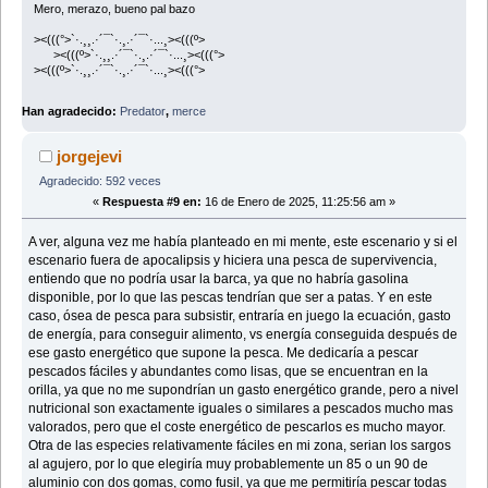
Mero, merazo, bueno pal bazo
><(((°>`·.¸¸.·´¯`·.¸.·´¯`·...¸><(((º>
><(((º>`·.¸¸.·´¯`·.¸.·´¯`·...¸><(((°>
><(((º>`·.¸¸.·´¯`·.¸.·´¯`·...¸><(((°>
Han agradecido:
Predator
,
merce
jorgejevi
Agradecido: 592 veces
«
Respuesta #9 en:
16 de Enero de 2025, 11:25:56 am »
A ver, alguna vez me había planteado en mi mente, este escenario y si el
escenario fuera de apocalipsis y hiciera una pesca de supervivencia,
entiendo que no podría usar la barca, ya que no habría gasolina
disponible, por lo que las pescas tendrían que ser a patas. Y en este
caso, ósea de pesca para subsistir, entraría en juego la ecuación, gasto
de energía, para conseguir alimento, vs energía conseguida después de
ese gasto energético que supone la pesca. Me dedicaría a pescar
pescados fáciles y abundantes como lisas, que se encuentran en la
orilla, ya que no me supondrían un gasto energético grande, pero a nivel
nutricional son exactamente iguales o similares a pescados mucho mas
valorados, pero que el coste energético de pescarlos es mucho mayor.
Otra de las especies relativamente fáciles en mi zona, serian los sargos
al agujero, por lo que elegiría muy probablemente un 85 o un 90 de
aluminio con dos gomas, como fusil, ya que me permitiría pescar todas