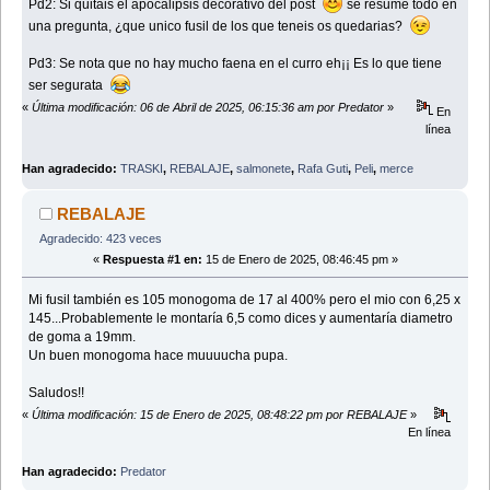
Pd2: Si quitais el apocalipsis decorativo del post
se resume todo en
una pregunta, ¿que unico fusil de los que teneis os quedarias?
Pd3: Se nota que no hay mucho faena en el curro eh¡¡ Es lo que tiene
ser segurata
«
Última modificación: 06 de Abril de 2025, 06:15:36 am por Predator
»
En
línea
Han agradecido:
TRASKI
,
REBALAJE
,
salmonete
,
Rafa Guti
,
Peli
,
merce
REBALAJE
Agradecido: 423 veces
«
Respuesta #1 en:
15 de Enero de 2025, 08:46:45 pm »
Mi fusil también es 105 monogoma de 17 al 400% pero el mio con 6,25 x
145...Probablemente le montaría 6,5 como dices y aumentaría diametro
de goma a 19mm.
Un buen monogoma hace muuuucha pupa.
Saludos!!
«
Última modificación: 15 de Enero de 2025, 08:48:22 pm por REBALAJE
»
En línea
Han agradecido:
Predator