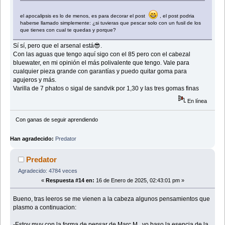
el apocalipsis es lo de menos, es para decorar el post
, el post podria
haberse llamado simplemente: ¿si tuvieras que pescar solo con un fusil de los
que tienes con cual te quedas y porque?
Sí sí, pero que el arsenal está😎.
Con las aguas que tengo aquí sigo con el 85 pero con el cabezal
bluewater, en mi opinión el más polivalente que tengo. Vale para
cualquier pieza grande con garantías y puedo quitar goma para
agujeros y más.
Varilla de 7 phatos o sigal de sandvik por 1,30 y las tres gomas finas
En línea
Con ganas de seguir aprendiendo
Han agradecido:
Predator
Predator
Agradecido: 4784 veces
«
Respuesta #14 en:
16 de Enero de 2025, 02:43:01 pm »
Bueno, tras leeros se me vienen a la cabeza algunos pensamientos que
plasmo a continuacion:
-Estoy muy con la forma de pensar de Marc M., yo baso la esencia de la