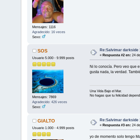
Mensajes: 1116
Agradecido: 16 veces
Sexo:
Re:Salvimar darkside 
SOS
«
Respuesta #2 en:
24 de
Usuario 5.000 - 9.999 posts
Ni lo conocía. Pero veo que e
gusta nada, la verdad. Tambi
Una Vida Bajo el Mar.
No hagas que tu felicidad depend
Mensajes: 7869
Agradecido: 426 veces
Sexo:
Re:Salvimar darkside 
GIALTO
«
Respuesta #3 en:
24 de
Usuario 1.000 - 4.999 posts
yo de momento solo tengo Mar