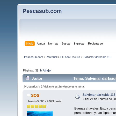
Pescasub.com
Inicio
Ayuda
Normas
Buscar
Ingresar
Registrarse
Pescasub.com
»
Material
»
El Lado Oscuro
»
Salvimar darkside 115
Páginas: [
1
]
Ir Abajo
Autor
Tema: Salvimar darksid
0 Usuarios y 1 Visitante están viendo este tema.
Salvimar darkside 115
SOS
«
en:
24 de Febrero de 20
Usuario 5.000 - 9.999 posts
Buenas chavales. Estoy pensa
para probarlo y han flipado u