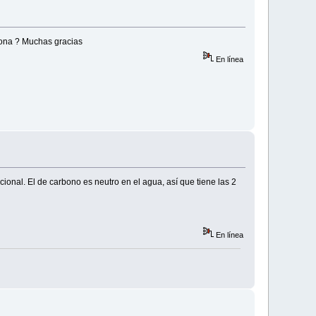
iona ? Muchas gracias
En línea
onal. El de carbono es neutro en el agua, así que tiene las 2
En línea