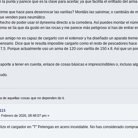
n la punta y parece que es la clave para acertar, ya que facilita el enfilado del arm
irme que hace para desenrocar las varillas? Montáis las salvimar, o cambiáis de
 que venden para neumático.
hecho de poder usar el dyneema directo a la corredera. Así puedes montar el núme
eema se lía que da gusto en las rocas y me parece más peligroso si has de entrar en 
.un amigo no es capaz de cargarlo con el extensor y ha diseñado un aparato treme
ensarlo. Dice que le resulta imposible cargarlo como el resto de pescadores hace.
7,5. Porque actualmente uso un arma de 120 con varilla de 150 x 8. Así que un po
 aporte a tener en cuenta, enlace de cosas básicas e imprescindibles o, incluso al
ludo.
a de aquellas cosas que no dependen de ti.
115
 Febrero de 2026, 08:48:07 pm »
ilizo el cargador en "T" Pelengas en acero inoxidable. No has considerado comprar