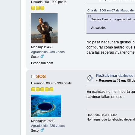
Usuario 250 - 999 posts
Cita de: SOS en 07 de Marzo de
Gracias Darius. La gracia del n
Un saludo.
No pasa nada, para gustos lo
Mensajes: 466
configurar como neutro, que s
Agradecido: 489 veces
para las esperas y va fenomen
Sexo:
Pescasub.com
Re:Salvimar darkside 
SOS
«
Respuesta #8 en:
08 de
Usuario 5.000 - 9.999 posts
En realidad no me importa que
salvimar fallan en eso...
Una Vida Bajo el Mar.
No hagas que tu felicidad depend
Mensajes: 7869
Agradecido: 426 veces
Sexo: