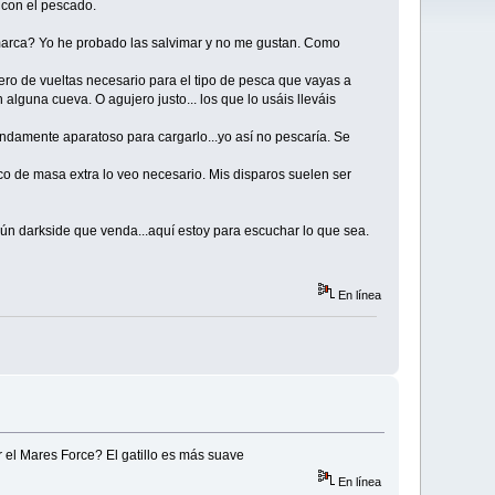
a con el pescado.
 marca? Yo he probado las salvimar y no me gustan. Como
ro de vueltas necesario para el tipo de pesca que vayas a
alguna cueva. O agujero justo... los que lo usáis lleváis
ndamente aparatoso para cargarlo...yo así no pescaría. Se
co de masa extra lo veo necesario. Mis disparos suelen ser
gún darkside que venda...aquí estoy para escuchar lo que sea.
En línea
 el Mares Force? El gatillo es más suave
En línea