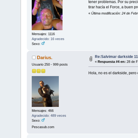
tener problemas. Por su prec
tirar hacía el Force, a buen 
«
Última modificación: 24 de Fe
Mensajes: 1116
Agradecido: 16 veces
Sexo:
Re:Salvimar darkside 1
Darius.
«
Respuesta #4 en:
28 de F
Usuario 250 - 999 posts
Hola, no es el darkside, pero e
Mensajes: 466
Agradecido: 489 veces
Sexo:
Pescasub.com