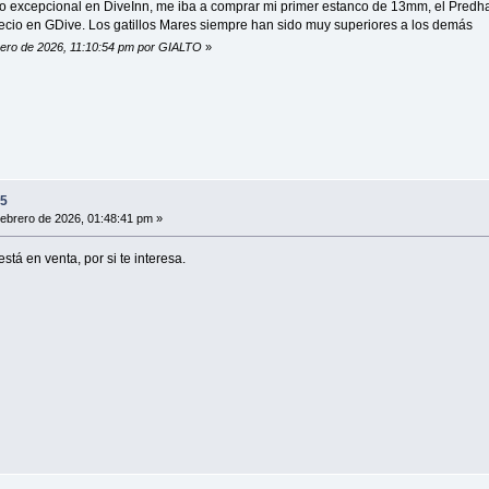
io excepcional en DiveInn, me iba a comprar mi primer estanco de 13mm, el Predh
precio en GDive. Los gatillos Mares siempre han sido muy superiores a los demás
brero de 2026, 11:10:54 pm por GIALTO
»
15
ebrero de 2026, 01:48:41 pm »
stá en venta, por si te interesa.