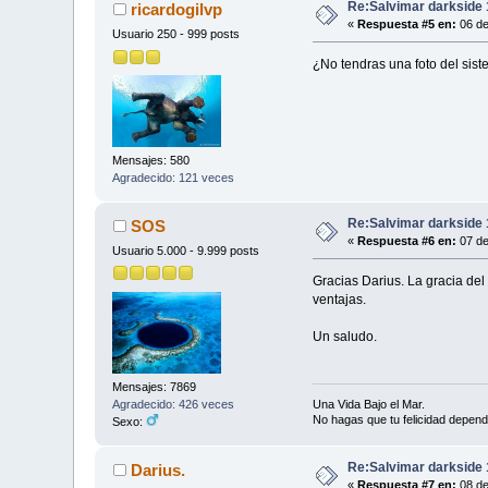
Re:Salvimar darkside 
ricardogilvp
«
Respuesta #5 en:
06 de
Usuario 250 - 999 posts
¿No tendras una foto del sis
Mensajes: 580
Agradecido: 121 veces
Re:Salvimar darkside 
SOS
«
Respuesta #6 en:
07 de
Usuario 5.000 - 9.999 posts
Gracias Darius. La gracia del
ventajas.
Un saludo.
Mensajes: 7869
Una Vida Bajo el Mar.
Agradecido: 426 veces
No hagas que tu felicidad depend
Sexo:
Re:Salvimar darkside 
Darius.
«
Respuesta #7 en:
08 de