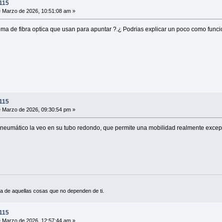
115
 Marzo de 2026, 10:51:08 am »
tema de fibra optica que usan para apuntar ?.¿ Podrias explicar un poco como func
115
 Marzo de 2026, 09:30:54 pm »
 neumático la veo en su tubo redondo, que permite una mobilidad realmente excepci
a de aquellas cosas que no dependen de ti.
115
 Marzo de 2026, 12:57:44 am »