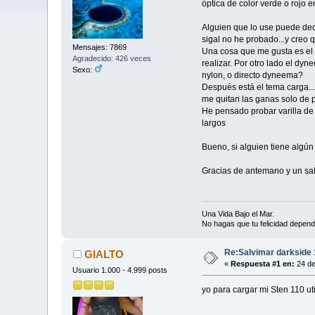
óptica de color verde o rojo e
Alguien que lo use puede dec
sigal no he probado...y creo
Mensajes: 7869
Una cosa que me gusta es el 
Agradecido: 426 veces
realizar. Por otro lado el dyn
Sexo:
nylon, o directo dyneema?
Después está el tema carga..
me quitan las ganas solo de p
He pensado probar varilla de 
largos
Bueno, si alguien tiene algún
Gracias de antemano y un sa
Una Vida Bajo el Mar.
No hagas que tu felicidad depend
Re:Salvimar darkside 
GIALTO
«
Respuesta #1 en:
24 de
Usuario 1.000 - 4.999 posts
yo para cargar mi Sten 110 ut