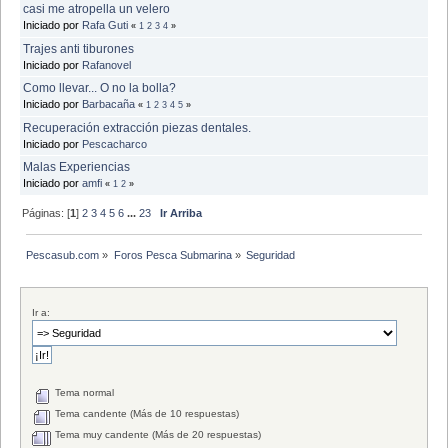
casi me atropella un velero
Iniciado por
Rafa Guti
«
1
2
3
4
»
Trajes anti tiburones
Iniciado por
Rafanovel
Como llevar... O no la bolla?
Iniciado por
Barbacaña
«
1
2
3
4
5
»
Recuperación extracción piezas dentales.
Iniciado por
Pescacharco
Malas Experiencias
Iniciado por
amfi
«
1
2
»
Páginas: [
1
]
2
3
4
5
6
...
23
Ir Arriba
Pescasub.com
»
Foros Pesca Submarina
»
Seguridad 
Ir a:
Tema normal
Tema candente (Más de 10 respuestas)
Tema muy candente (Más de 20 respuestas)