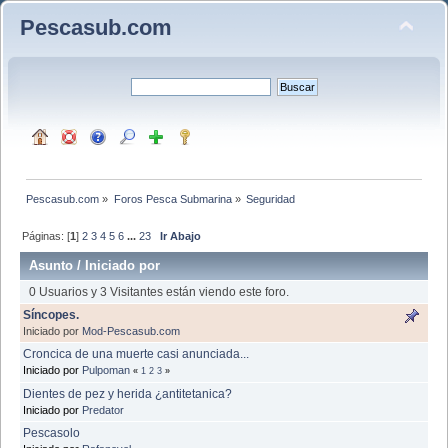
Pescasub.com
Pescasub.com
»
Foros Pesca Submarina
»
Seguridad 
Páginas: [
1
]
2
3
4
5
6
...
23
Ir Abajo
Asunto
/
Iniciado por
0 Usuarios y 3 Visitantes están viendo este foro.
Síncopes.
Iniciado por
Mod-Pescasub.com
Croncica de una muerte casi anunciada...
Iniciado por
Pulpoman
«
1
2
3
»
Dientes de pez y herida ¿antitetanica?
Iniciado por
Predator
Pescasolo