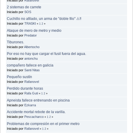
Iniciado por
Rafanovel
2 sistemas de carrete
Iniciado por
SOS
Cuchillo no afilado, un arma de "doble filo" ⚠‼
Iniciado por
TRASKI
«
1
2
»
Ataque de mero de metro y medio
Iniciado por
Predator
Tiburones.
Iniciado por
Albertocho
Por eso no hay que cargar el fusil fuera del agua.
Iniciado por
antonchu
compañero fallece en galicia
Iniciado por
Santi Nitas
Pequeño sustín
Iniciado por
Rafanovel
Perdido durante horas
Iniciado por
Rafa Guti
«
1
2
»
Apneista fallece entrenando en piscina
Iniciado por
Ezkarra
Accidente mortal rebote de la varilla.
Iniciado por
Pescacharco
«
1
2
»
Problemas de compresión en el primer metro
Iniciado por
Rafanovel
«
1
2
»