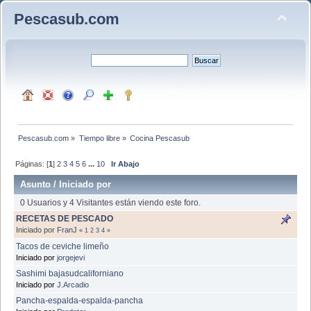
Pescasub.com
Pescasub.com
»
Tiempo libre
»
Cocina Pescasub
Páginas: [
1
]
2
3
4
5
6
...
10
Ir Abajo
Asunto
/
Iniciado por
0 Usuarios y 4 Visitantes están viendo este foro.
RECETAS DE PESCADO
Iniciado por
FranJ
«
1
2
3
4
»
Tacos de ceviche limeño
Iniciado por
jorgejevi
Sashimi bajasudcaliforniano
Iniciado por
J.Arcadio
Pancha-espalda-espalda-pancha