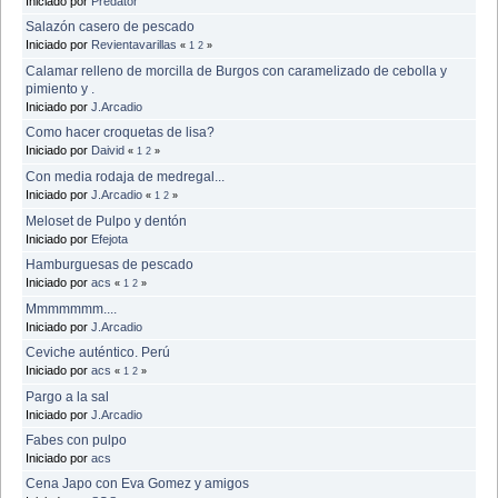
Iniciado por
Predator
Salazón casero de pescado
Iniciado por
Revientavarillas
«
1
2
»
Calamar relleno de morcilla de Burgos con caramelizado de cebolla y
pimiento y .
Iniciado por
J.Arcadio
Como hacer croquetas de lisa?
Iniciado por
Daivid
«
1
2
»
Con media rodaja de medregal...
Iniciado por
J.Arcadio
«
1
2
»
Meloset de Pulpo y dentón
Iniciado por
Efejota
Hamburguesas de pescado
Iniciado por
acs
«
1
2
»
Mmmmmmm....
Iniciado por
J.Arcadio
Ceviche auténtico. Perú
Iniciado por
acs
«
1
2
»
Pargo a la sal
Iniciado por
J.Arcadio
Fabes con pulpo
Iniciado por
acs
Cena Japo con Eva Gomez y amigos