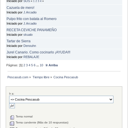
Iniciado por
SOS
«
1
2
3
4
»
Cazuela de mero!
Iniciado por
J.Arcadio
Pulpo frito con batata al Romero
Iniciado por
J.Arcadio
RECETA CEVICHE PANAMEÑO
Iniciado por
skualo
Tartar de Sierra
Iniciado por
Denouhn
Jurel Canario. Como cocinarlo ¡AYUDA!!!
Iniciado por
REBALAJE
Páginas: [
1
]
2
3
4
5
6
...
10
Ir Arriba
Pescasub.com
»
Tiempo libre
»
Cocina Pescasub
Ir a:
Tema normal
Tema candente (Más de 10 respuestas)