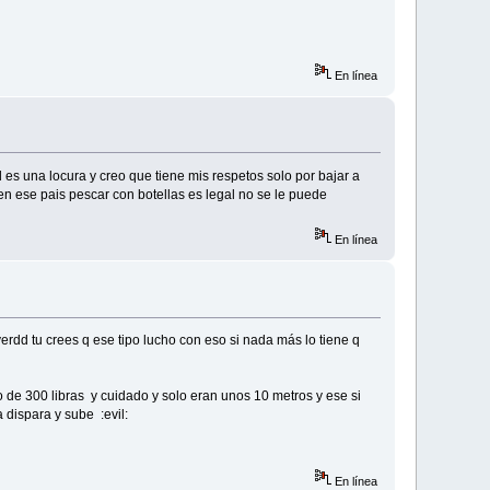
En línea
s una locura y creo que tiene mis respetos solo por bajar a
n ese pais pescar con botellas es legal no se le puede
En línea
verdd tu crees q ese tipo lucho con eso si nada más lo tiene q
o de 300 libras y cuidado y solo eran unos 10 metros y ese si
a dispara y sube :evil:
En línea