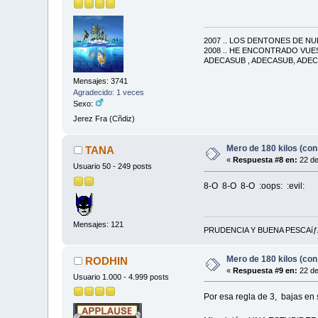
2007 .. LOS DENTONES DE NUE
2008 .. HE ENCONTRADO VUES
ADECASUB , ADECASUB, ADEC
Mensajes: 3741
Agradecido: 1 veces
Sexo:
Jerez Fra (Cñdiz)
Mero de 180 kilos (con
TANA
«
Respuesta #8 en:
22 de
Usuario 50 - 249 posts
8-O 8-O 8-O :oops: :evil:
Mensajes: 121
PRUDENCIA Y BUENA PESCAíƒÆ’í¢â
Mero de 180 kilos (con
RODHIN
«
Respuesta #9 en:
22 de
Usuario 1.000 - 4.999 posts
Por esa regla de 3, bajas en 