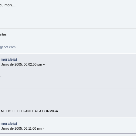
pulmon....
sitas
logspot.com
 moraleja)
 Junio de 2005, 06:02:56 pm »
.
A METIO EL ELEFANTE A LA HORMIGA
 moraleja)
 Junio de 2005, 06:11:00 pm »