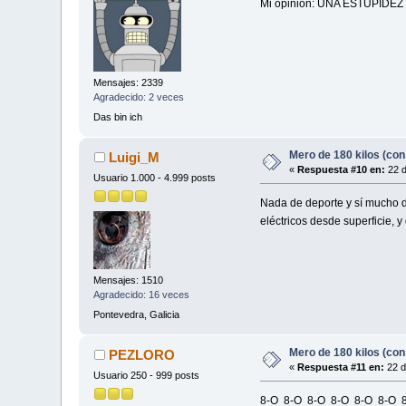
Mi opinión: UNA ESTUPIDEZ :
Mensajes: 2339
Agradecido: 2 veces
Das bin ich
Mero de 180 kilos (con
Luigi_M
«
Respuesta #10 en:
22 d
Usuario 1.000 - 4.999 posts
Nada de deporte y sí mucho de
eléctricos desde superficie, 
Mensajes: 1510
Agradecido: 16 veces
Pontevedra, Galicia
Mero de 180 kilos (con
PEZLORO
«
Respuesta #11 en:
22 d
Usuario 250 - 999 posts
8-O 8-O 8-O 8-O 8-O 8-O 