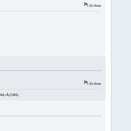
En línea
En línea
¢â‚¬Å¡íƒâ€š¡.