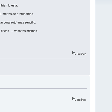
bien lo está.
41 metros de profundidad.
r coral rojo) mas sencillo.
éticos ..... vosotros mismos.
En línea
En línea