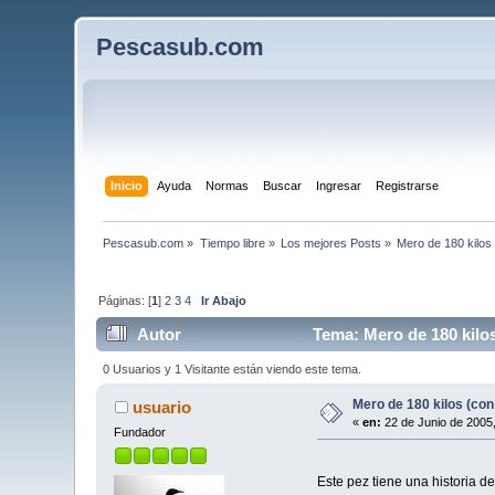
Pescasub.com
Inicio
Ayuda
Normas
Buscar
Ingresar
Registrarse
Pescasub.com
»
Tiempo libre
»
Los mejores Posts
»
Mero de 180 kilos
Páginas: [
1
]
2
3
4
Ir Abajo
Autor
Tema: Mero de 180 kilos
0 Usuarios y 1 Visitante están viendo este tema.
Mero de 180 kilos (con
usuario
«
en:
22 de Junio de 2005
Fundador
Este pez tiene una historia de