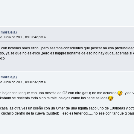
 moraleja)
e Junio de 2005, 09:07:42 pm »
con botellas noes etico , pero seamos conscientes que pescar ha esa profundidad e
so, ya se que no es etico ,pero es imppresionante de eso no hay duda, ademas si e
oco
 moraleja)
e Junio de 2005, 09:40:32 pm »
de bajar con tanque con una mezcla de O2 con otro gas q no me acuerdo
: y de 
 kabum se revienta todo sino mirale los ojos como los tiene salidos
:
 casa las otra ves un isleño con un Omer de una liguita saco uno de 100libras y otr
 cuchillo dentro de la cueva :twisted: eso es tener coj..... no ese con tanque q baj