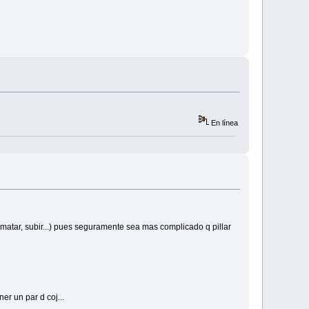
En línea
ematar, subir...) pues seguramente sea mas complicado q pillar
er un par d coj...