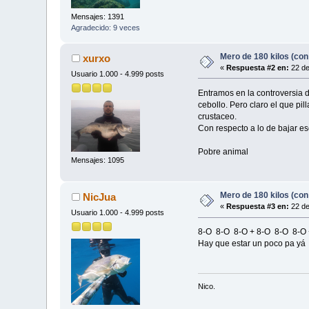
Mensajes: 1391
Agradecido: 9 veces
Mero de 180 kilos (con
xurxo
«
Respuesta #2 en:
22 de
Usuario 1.000 - 4.999 posts
Entramos en la controversia d
cebollo. Pero claro el que pil
crustaceo.
Con respecto a lo de bajar e
Pobre animal
Mensajes: 1095
Mero de 180 kilos (con
NicJua
«
Respuesta #3 en:
22 de
Usuario 1.000 - 4.999 posts
8-O 8-O 8-O + 8-O 8-O 8-O
Hay que estar un poco pa yá
Nico.