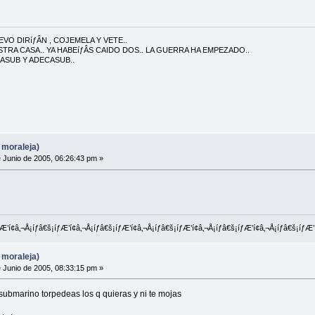
VO DIRíƒÂN , COJEMELA Y VETE..
TRA CASA.. YA HABEíƒÂS CAIDO DOS.. LA GUERRA HA EMPEZADO..
ASUB Y ADECASUB..
 moraleja)
 Junio de 2005, 06:26:43 pm »
‚¬Å¡íƒâ€š¡íƒÆ’í¢â‚¬Å¡íƒâ€š¡íƒÆ’í¢â‚¬Å¡íƒâ€š¡íƒÆ’í¢â‚¬Å¡íƒâ€š¡íƒÆ’í¢â‚¬Å¡íƒâ€š¡íƒÆ’í
 moraleja)
 Junio de 2005, 08:33:15 pm »
submarino torpedeas los q quieras y ni te mojas