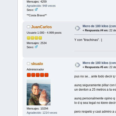
Mensajes: 4259
Agradecido: 948 veces
Sexo:
**Costa Brava**
Mero de 180 kilos (con
JuanCarlos
«
Respuesta #4 en:
22 de
Usuario 1.000 - 4.999 posts
Y con "tirachinas". :|
Mensajes: 2534
Sexo:
Mero de 180 kilos (con
skualo
«
Respuesta #5 en:
22 de
Administrador
pus no se... ante todo decir q 
aunq seguramente pillar con b
un denton a 25 metros a la e
aunq personalmente opino q u
lo d q sea legal no kiere dec
Mensajes: 10294
pero respeto y casi admiro a 
Agradecido: 1214 veces