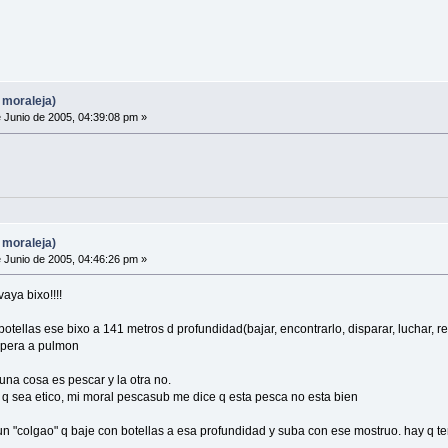
 moraleja)
 Junio de 2005, 04:39:08 pm »
 moraleja)
 Junio de 2005, 04:46:26 pm »
vaya bixo!!!!
otellas ese bixo a 141 metros d profundidad(bajar, encontrarlo, disparar, luchar, r
spera a pulmon
na cosa es pescar y la otra no.
ir q sea etico, mi moral pescasub me dice q esta pesca no esta bien
un "colgao" q baje con botellas a esa profundidad y suba con ese mostruo. hay q ten