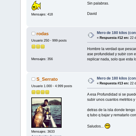
Sin palabras.
David
Mensajes: 418
Mero de 180 kilos (con
rodas
«
Respuesta #12 en:
22 d
Usuario 250 - 999 posts
Hombre la verdad que pescar 
ase profundidad y subir con e
replicar nada, solo que esta l
Mensajes: 356
Mero de 180 kilos (con
S_Serrato
«
Respuesta #13 en:
22 d
Usuario 1.000 - 4.999 posts
A esa Profundidad si se pue
subir unos cuantos metritos y
detras de la isla donde tengo
q tubo q bajar y rematarlo con
Saludos...
Mensajes: 3633