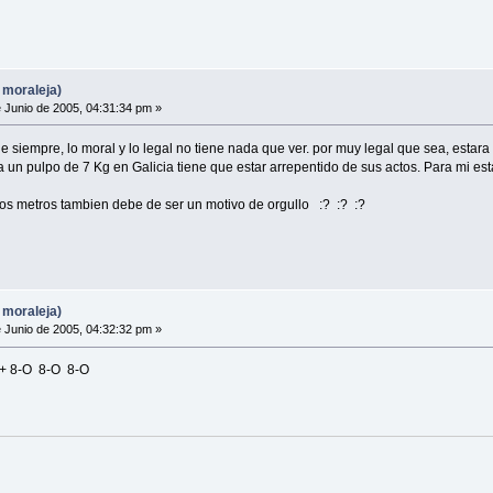
 moraleja)
 Junio de 2005, 04:31:34 pm »
e siempre, lo moral y lo legal no tiene nada que ver. por muy legal que sea, estar
la un pulpo de 7 Kg en Galicia tiene que estar arrepentido de sus actos. Para mi es
sos metros tambien debe de ser un motivo de orgullo :? :? :?
 moraleja)
 Junio de 2005, 04:32:32 pm »
 + 8-O 8-O 8-O