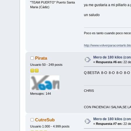
"TEAM PUERTO" Puerto Santa
ya me gustaria a mi pillarlo a 
Maria (Cádiz)
un saludo
Poco es tanto cuando poco nece
http://www.volverparacontarlo.b
Mero de 180 kilos (con
Pirata
«
Respuesta #6 en:
22 de
Usuario 50 - 249 posts
Q BESTIA 8-O 8-O 8-O 8-O 
CHRIS
Mensajes: 144
CON PACIENCIA I SALIVA,SE L
Mero de 180 kilos (con
CutreSub
«
Respuesta #7 en:
22 de
Usuario 1.000 - 4.999 posts