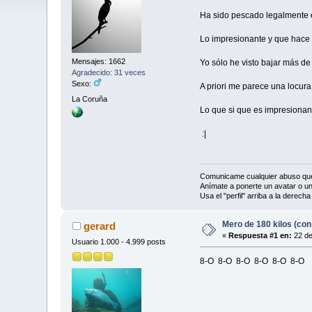
Ha sido pescado legalmente e
Lo impresionante y que hace 
Mensajes: 1662
Yo sólo he visto bajar más de
Agradecido: 31 veces
Sexo:
A priori me parece una locura 
La Coruña
Lo que si que es impresionante
:|
Comunicame cualquier abuso que
Anímate a ponerte un avatar o un
Usa el "perfil" arriba a la derech
Mero de 180 kilos (con
gerard
«
Respuesta #1 en:
22 de
Usuario 1.000 - 4.999 posts
8-O 8-O 8-O 8-O 8-O 8-O