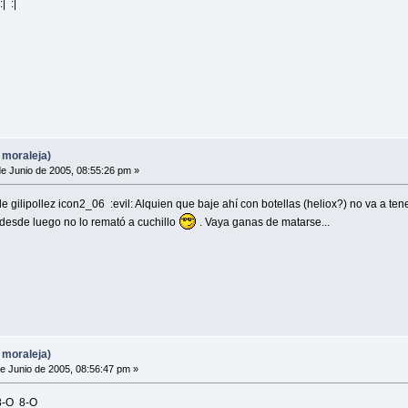
| :|
 moraleja)
e Junio de 2005, 08:55:26 pm »
 gilipollez icon2_06 :evil: Alquien que baje ahí con botellas (heliox?) no va a te
y desde luego no lo remató a cuchillo
. Vaya ganas de matarse...
 moraleja)
e Junio de 2005, 08:56:47 pm »
8-O 8-O