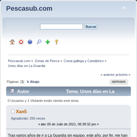
Pescasub.com
Pescasub.com
»
Zonas de Pesca
»
Costa gallega y Cantábrico
»
Unos días en La Guardia
« anterior
próximo »
Páginas: [
1
]
Ir Abajo
IMPRIMIR
Autor
Tema: Unos días en La
Guardia (Leído 10332 veces)
0 Usuarios y 1 Visitante están viendo este tema.
Xan5
Agradecido: 255 veces
«
en:
05 de Julio de 2021, 06:39:32 pm »
Tras varios años de ir a La Guardia sin equipo, este año, por fin, me han