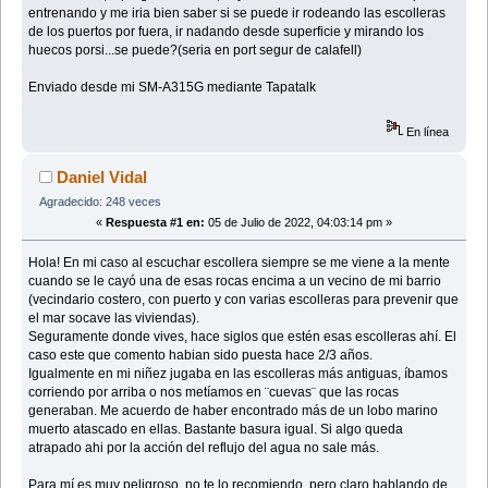
entrenando y me iria bien saber si se puede ir rodeando las escolleras
de los puertos por fuera, ir nadando desde superficie y mirando los
huecos porsi...se puede?(seria en port segur de calafell)
Enviado desde mi SM-A315G mediante Tapatalk
En línea
Daniel Vidal
Agradecido: 248 veces
«
Respuesta #1 en:
05 de Julio de 2022, 04:03:14 pm »
Hola! En mi caso al escuchar escollera siempre se me viene a la mente
cuando se le cayó una de esas rocas encima a un vecino de mi barrio
(vecindario costero, con puerto y con varias escolleras para prevenir que
el mar socave las viviendas).
Seguramente donde vives, hace siglos que estén esas escolleras ahí. El
caso este que comento habian sido puesta hace 2/3 años.
Igualmente en mi niñez jugaba en las escolleras más antiguas, íbamos
corriendo por arriba o nos metíamos en ¨cuevas¨ que las rocas
generaban. Me acuerdo de haber encontrado más de un lobo marino
muerto atascado en ellas. Bastante basura igual. Si algo queda
atrapado ahi por la acción del reflujo del agua no sale más.
Para mí es muy peligroso, no te lo recomiendo, pero claro hablando de