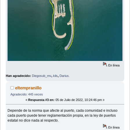
En línea
Han agradecido:
Diegosub_mv
,
kils
,
Darius.
eltempranillo
Agradecido: 445 veces
«
Respuesta #3 en:
05 de Julio de 2022, 10:24:46 pm »
Depende de la norma que afecte al puerto, cada comunidad e incluso
cada puerto puede tener reglamentación propia, en la ley de puertos
estatal no dice nada al respecto.
En línea