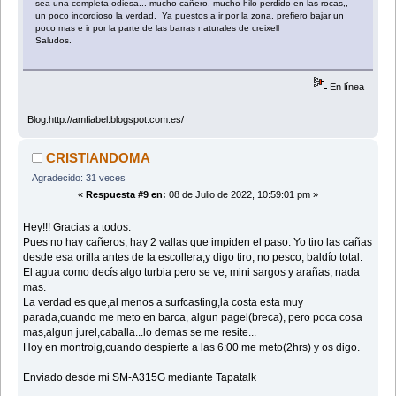
sea una completa odiesa... mucho cañero, mucho hilo perdido en las rocas,,
un poco incordioso la verdad. Ya puestos a ir por la zona, prefiero bajar un
poco mas e ir por la parte de las barras naturales de creixell
Saludos.
En línea
Blog:http://amfiabel.blogspot.com.es/
CRISTIANDOMA
Agradecido: 31 veces
«
Respuesta #9 en:
08 de Julio de 2022, 10:59:01 pm »
Hey!!! Gracias a todos.
Pues no hay cañeros, hay 2 vallas que impiden el paso. Yo tiro las cañas
desde esa orilla antes de la escollera,y digo tiro, no pesco, baldío total.
El agua como decís algo turbia pero se ve, mini sargos y arañas, nada
mas.
La verdad es que,al menos a surfcasting,la costa esta muy
parada,cuando me meto en barca, algun pagel(breca), pero poca cosa
mas,algun jurel,caballa...lo demas se me resite...
Hoy en montroig,cuando despierte a las 6:00 me meto(2hrs) y os digo.
Enviado desde mi SM-A315G mediante Tapatalk