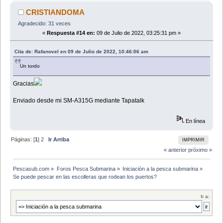
CRISTIANDOMA
Agradecido: 31 veces
«
Respuesta #14 en:
09 de Julio de 2022, 03:25:31 pm »
Cita de: Rafanovel en 09 de Julio de 2022, 10:46:06 am
Un tordo
Gracias
Enviado desde mi SM-A315G mediante Tapatalk
En línea
Páginas: [
1
]
2
Ir Arriba
IMPRIMIR
« anterior
próximo »
Pescasub.com
»
Foros Pesca Submarina
»
Iniciación a la pesca submarina
»
Se puede pescar en las escolleras que rodean los puertos?
Ir a: