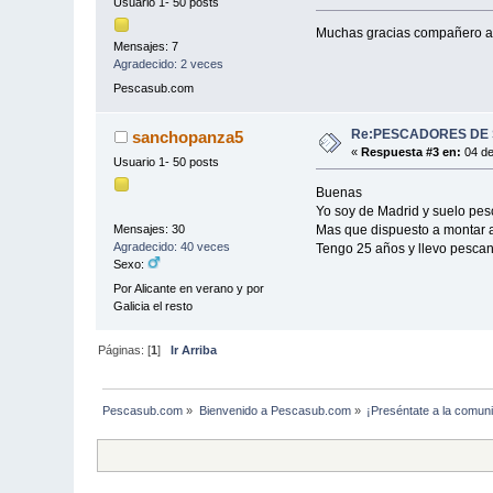
Usuario 1- 50 posts
Muchas gracias compañero as
Mensajes: 7
Agradecido: 2 veces
Pescasub.com
Re:PESCADORES DE 
sanchopanza5
«
Respuesta #3 en:
04 de
Usuario 1- 50 posts
Buenas
Yo soy de Madrid y suelo pesc
Mas que dispuesto a montar a
Mensajes: 30
Agradecido: 40 veces
Tengo 25 años y llevo pescan
Sexo:
Por Alicante en verano y por
Galicia el resto
Páginas: [
1
]
Ir Arriba
Pescasub.com
»
Bienvenido a Pescasub.com
»
¡Preséntate a la comun