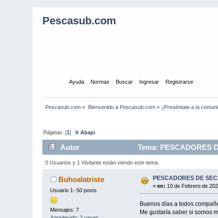
Pescasub.com
Inicio
Ayuda
Normas
Buscar
Ingresar
Registrarse
Pescasub.com
»
Bienvenido a Pescasub.com
»
¡Preséntate a la comun
Páginas: [
1
]
Ir Abajo
Autor
Tema: PESCADORES DE 
0 Usuarios y 1 Visitante están viendo este tema.
PESCADORES DE SECA
Buhoalatriste
«
en:
10 de Febrero de 202
Usuario 1- 50 posts
Buenos días a todos compañer
Mensajes: 7
Me gustaría saber si somos m
Agradecido: 2 veces