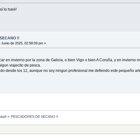
í lo haré!
SECANO !!
 Junio de 2025, 02:58:09 pm »
ar en invierno por la zona de Galicia, o bien Vigo o bien A Coruña, y en invierno
lgun viajecito de pesca.
do desde los 12, aunque no soy ningun profesional me defiendo este pequeño art
idad!
»
PESCADORES DE SECANO !! 