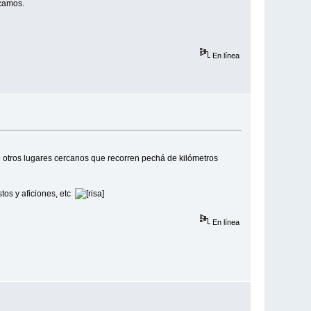
icamos.
En línea
otros lugares cercanos que recorren pechá de kilómetros
tos y aficiones, etc
En línea