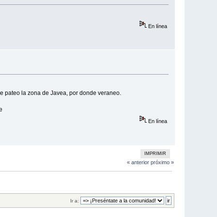
En línea
 me pateo la zona de Javea, por donde veraneo.
e
En línea
IMPRIMIR
« anterior
próximo »
Ir a: