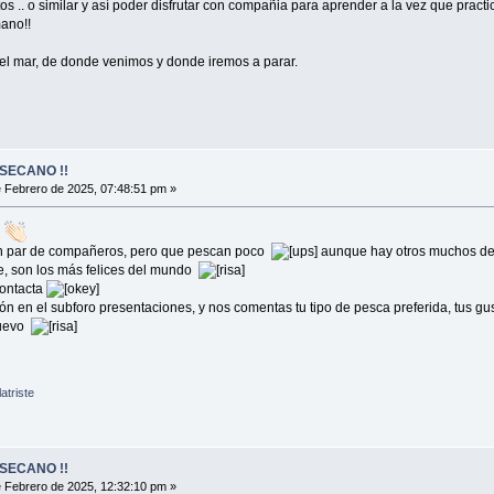
s .. o similar y así poder disfrutar con compañia para aprender a la vez que pract
ano!!
l mar, de donde venimos y donde iremos a parar.
SECANO !!
 Febrero de 2025, 07:48:51 pm »
o
un par de compañeros, pero que pescan poco
aunque hay otros muchos de 
ye, son los más felices del mundo
contacta
 en el subforo presentaciones, y nos comentas tu tipo de pesca preferida, tus gus
nuevo
atriste
SECANO !!
 Febrero de 2025, 12:32:10 pm »