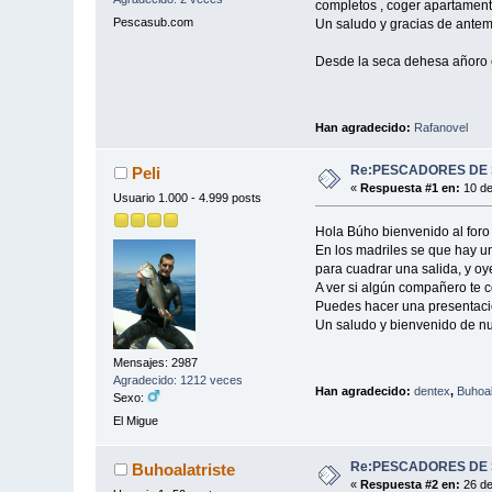
completos , coger apartamento
Pescasub.com
Un saludo y gracias de antem
Desde la seca dehesa añoro e
Han agradecido:
Rafanovel
Re:PESCADORES DE 
Peli
«
Respuesta #1 en:
10 de
Usuario 1.000 - 4.999 posts
Hola Búho bienvenido al for
En los madriles se que hay 
para cuadrar una salida, y o
A ver si algún compañero te 
Puedes hacer una presentación
Un saludo y bienvenido de 
Mensajes: 2987
Agradecido: 1212 veces
Han agradecido:
dentex
,
Buhoal
Sexo:
El Migue
Re:PESCADORES DE 
Buhoalatriste
«
Respuesta #2 en:
26 de