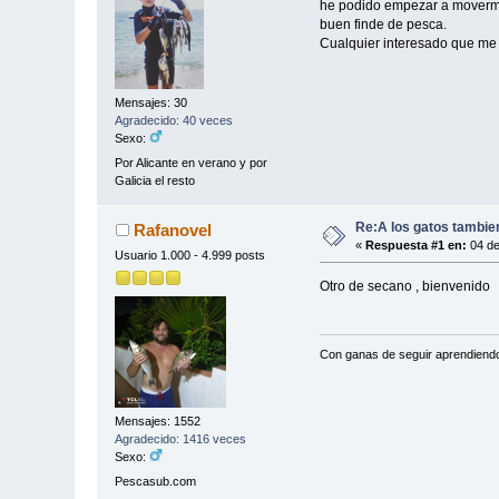
he podido empezar a moverme 
buen finde de pesca.
Cualquier interesado que me
Mensajes: 30
Agradecido: 40 veces
Sexo:
Por Alicante en verano y por
Galicia el resto
Re:A los gatos tambie
Rafanovel
«
Respuesta #1 en:
04 de
Usuario 1.000 - 4.999 posts
Otro de secano , bienvenido
Con ganas de seguir aprendiend
Mensajes: 1552
Agradecido: 1416 veces
Sexo:
Pescasub.com