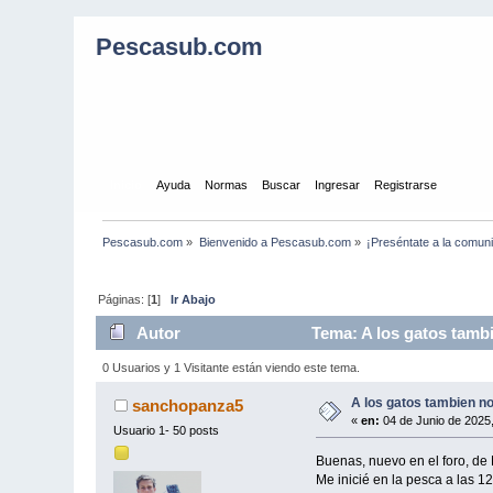
Pescasub.com
Inicio
Ayuda
Normas
Buscar
Ingresar
Registrarse
Pescasub.com
»
Bienvenido a Pescasub.com
»
¡Preséntate a la comun
Páginas: [
1
]
Ir Abajo
Autor
Tema: A los gatos tambi
0 Usuarios y 1 Visitante están viendo este tema.
A los gatos tambien no
sanchopanza5
«
en:
04 de Junio de 2025
Usuario 1- 50 posts
Buenas, nuevo en el foro, de
Me inicié en la pesca a las 