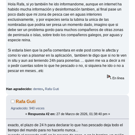
Hola Rafa, si yo también he ido informandome, aunque en internet ha
habido mucha información y desinformación tambien, al final pase un
poco dado que mi zona de pesca cae en aguas interiores
exclusivamente, y por especies seria la lubina la unica de las
nombradas que podria ser presa un momento dado, imagino que si
debe ser un problema gordo para muchos compañeros de otras zonas
de peninsula o islas, sobre todo los compañeros galegos, por aguas y
especie reina.
Si estaria bien que la peña comentara en este post como le afecta y
como lo van a plasmar en la aplicación, tambien te digo que si no te ven
in situ y aun asi teniendo 24h para ponerlas .... quien me va a decir a mi
o pedir cuentas sobre lo que he pescado o no, si siquiera he ido o no a
pescar en meses...etc
En línea
Han agradecido:
dentex
,
Rafa Guti
Rafa Guti
Agradecido: 940 veces
«
Respuesta #2 en:
27 de Marzo de 2026, 01:38:40 pm »
exacto, el plazo de 24 h para declarar lo que has pescado deja todo el
tiempo del mundo para no hacerlo nunca...