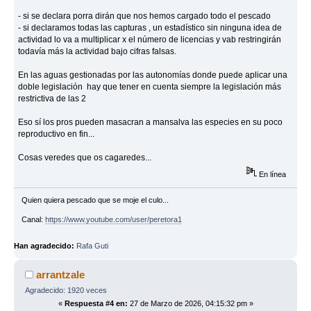
- si se declara porra dirán que nos hemos cargado todo el pescado
- si declaramos todas las capturas , un estadístico sin ninguna idea de
actividad lo va a multiplicar x el número de licencias y vab restringirán
todavía más la actividad bajo cifras falsas.
En las aguas gestionadas por las autonomías donde puede aplicar una
doble legislación hay que tener en cuenta siempre la legislación más
restrictiva de las 2
Eso sí los pros pueden masacran a mansalva las especies en su poco
reproductivo en fin...
Cosas veredes que os cagaredes...
En línea
Quien quiera pescado que se moje el culo...
Canal:
https://www.youtube.com/user/peretora1
Han agradecido:
Rafa Guti
arrantzale
Agradecido: 1920 veces
«
Respuesta #4 en:
27 de Marzo de 2026, 04:15:32 pm »