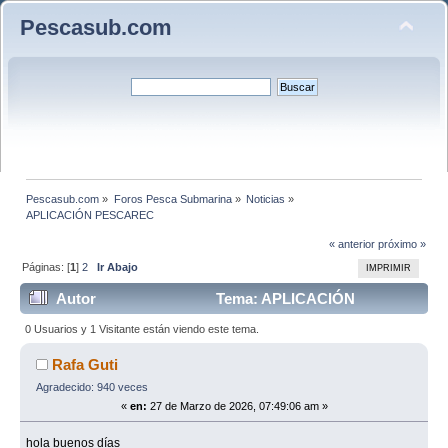
Pescasub.com
Pescasub.com
»
Foros Pesca Submarina
»
Noticias
»
APLICACIÓN PESCAREC
« anterior
próximo »
Páginas: [
1
]
2
Ir Abajo
IMPRIMIR
Autor
Tema: APLICACIÓN
PESCAREC (Leído 3155 veces)
0 Usuarios y 1 Visitante están viendo este tema.
Rafa Guti
Agradecido: 940 veces
«
en:
27 de Marzo de 2026, 07:49:06 am »
hola buenos días