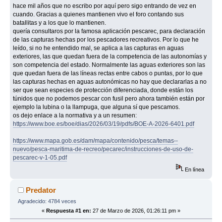
hace mil años que no escribo por aquí pero sigo entrando de vez en
cuando. Gracias a quienes mantienen vivo el foro contando sus
batallitas y a los que lo mantienen.
quería consultaros por la famosa aplicación pescarec, para declaración
de las capturas hechas por los pescadores recreativos. Por lo que he
leído, si no he entendido mal, se aplica a las capturas en aguas
exteriores, las que quedan fuera de la competencia de las autonomías y
son competencia del estado. Normalmente las aguas exteriores son las
que quedan fuera de las líneas rectas entre cabos o puntas, por lo que
las capturas hechas en aguas autonómicas no hay que declararlas a no
ser que sean especies de protección diferenciada, donde están los
túnidos que no podemos pescar con fusil pero ahora también están por
ejemplo la lubina o la llampuga, que alguna sí que pescamos.
os dejo enlace a la normativa y a un resumen:
https://www.boe.es/boe/dias/2026/03/19/pdfs/BOE-A-2026-6401.pdf
https://www.mapa.gob.es/dam/mapa/contenido/pesca/temas--
nuevo/pesca-maritima-de-recreo/pecarec/instrucciones-de-uso-de-
pescarec-v-1-05.pdf
En línea
Predator
Agradecido: 4784 veces
«
Respuesta #1 en:
27 de Marzo de 2026, 01:26:11 pm »