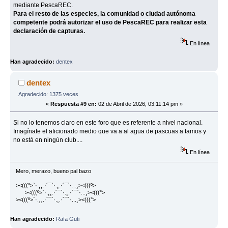
mediante PescaREC.
Para el resto de las especies, la comunidad o ciudad autónoma
competente podrá autorizar el uso de PescaREC para realizar esta
declaración de capturas.
En línea
Han agradecido:
dentex
dentex
Agradecido: 1375 veces
«
Respuesta #9 en:
02 de Abril de 2026, 03:11:14 pm »
Si no lo tenemos claro en este foro que es referente a nivel nacional.
Imagínate el aficionado medio que va a al agua de pascuas a tamos y
no está en ningún club....
En línea
Mero, merazo, bueno pal bazo
><(((°>`·.¸¸.·´¯`·.¸.·´¯`·...¸><(((º>
><(((º>`·.¸¸.·´¯`·.¸.·´¯`·...¸><(((°>
><(((º>`·.¸¸.·´¯`·.¸.·´¯`·...¸><(((°>
Han agradecido:
Rafa Guti