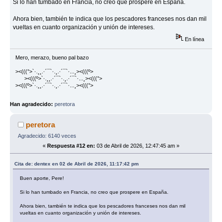
Si lo han tumbado en Francia, no creo que prospere en España.
Ahora bien, también te indica que los pescadores franceses nos dan mil
vueltas en cuanto organización y unión de intereses.
En línea
Mero, merazo, bueno pal bazo
><(((°>`·.¸¸.·´¯`·.¸.·´¯`·...¸><(((º>
><(((º>`·.¸¸.·´¯`·.¸.·´¯`·...¸><(((°>
><(((º>`·.¸¸.·´¯`·.¸.·´¯`·...¸><(((°>
Han agradecido:
peretora
peretora
Agradecido: 6140 veces
«
Respuesta #12 en:
03 de Abril de 2026, 12:47:45 am »
Cita de: dentex en 02 de Abril de 2026, 11:17:42 pm
Buen aporte, Pere!
Si lo han tumbado en Francia, no creo que prospere en España.
Ahora bien, también te indica que los pescadores franceses nos dan mil
vueltas en cuanto organización y unión de intereses.