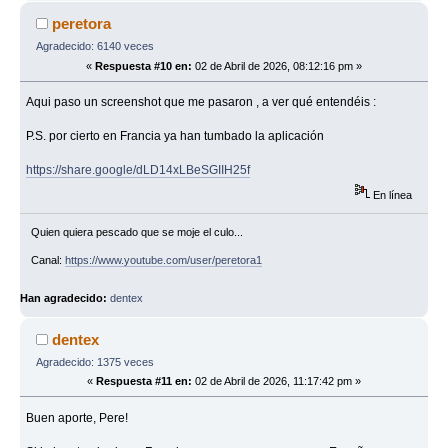
peretora
Agradecido: 6140 veces
«
Respuesta #10 en:
02 de Abril de 2026, 08:12:16 pm »
Aqui paso un screenshot que me pasaron , a ver qué entendéis :
P.S. por cierto en Francia ya han tumbado la aplicación
https://share.google/dLD14xLBeSGIIH25f
En línea
Quien quiera pescado que se moje el culo...
Canal:
https://www.youtube.com/user/peretora1
Han agradecido:
dentex
dentex
Agradecido: 1375 veces
«
Respuesta #11 en:
02 de Abril de 2026, 11:17:42 pm »
Buen aporte, Pere!