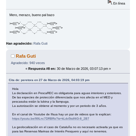
En línea
Mero, merazo, bueno pal bazo
><(((°>`·.¸¸.·´¯`·.¸.·´¯`·...¸><(((º>
><(((º>`·.¸¸.·´¯`·.¸.·´¯`·...¸><(((°>
><(((º>`·.¸¸.·´¯`·.¸.·´¯`·...¸><(((°>
Han agradecido:
Rafa Guti
Rafa Guti
Agradecido: 940 veces
«
Respuesta #8 en:
30 de Marzo de 2026, 03:07:13 pm »
Cita de: peretora en 27 de Marzo de 2026, 04:03:19 pm
Hola
La declaración en PescaREC es obligatoria para aguas interiores y exteriores.
De las especies de protección diferenciada que nos afecta en el MED y
pescasuba están la lubina y la llampuga.
La autorización se obtiene al momento y por un periodo de 3 años.
En el canal de Youtube de Ifsua hay un par de videos que lo explican:
https://youtu.be/99Lnc7DRBRo?is=kLdv5kdf4G-8_2B7
La geolocalización en el caso de Cataluña no es necesario activarla ya que es
para las Reservas Marinas de Interés Pesquero y aquí no tenemos.