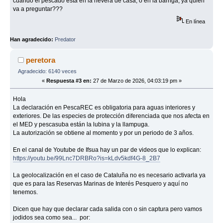
cuando el pescado está en la nevera de casa, o en la barriga, ya quién
va a preguntar???
En línea
Han agradecido:
Predator
peretora
Agradecido: 6140 veces
«
Respuesta #3 en:
27 de Marzo de 2026, 04:03:19 pm »
Hola
La declaración en PescaREC es obligatoria para aguas interiores y
exteriores. De las especies de protección diferenciada que nos afecta en
el MED y pescasuba están la lubina y la llampuga.
La autorización se obtiene al momento y por un periodo de 3 años.
En el canal de Youtube de Ifsua hay un par de videos que lo explican:
https://youtu.be/99Lnc7DRBRo?is=kLdv5kdf4G-8_2B7
La geolocalización en el caso de Cataluña no es necesario activarla ya
que es para las Reservas Marinas de Interés Pesquero y aquí no
tenemos.
Dicen que hay que declarar cada salida con o sin captura pero vamos
jodidos sea como sea... por: