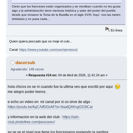
Cierto que los franceses están organizados y se movilizan cuando no les gusta
algo y la administración tiene memoria histórica y sabe del poder del pueblo
desde que tomaron la Toma de la Bastilla en el siglo XVIII. Aquí nos las meten
dobladas y no pasa nada...
En línea
Quien quiera pescado que se moje el culo...
Canal:
https://www.youtube.com/user/peretora1
dacorsub
Agradecido: 148 veces
«
Respuesta #14 en:
04 de Abril de 2026, 11:41:24 am »
hola chicos no se ni cuando fue la ultima ves que escribi por aqui
me alegro poder leeros .
e echo un video en mi canal por si os sirve de algo :
https://youtu.be/fujCAIfGGoM?si=9aatQ4KvgGS3ICar
y informacion en la web del club :
https://adc-
club.jimdofree.com/pescarec/
ay se ve el nivel que tiene los funcionaros poniendo la sardina ,