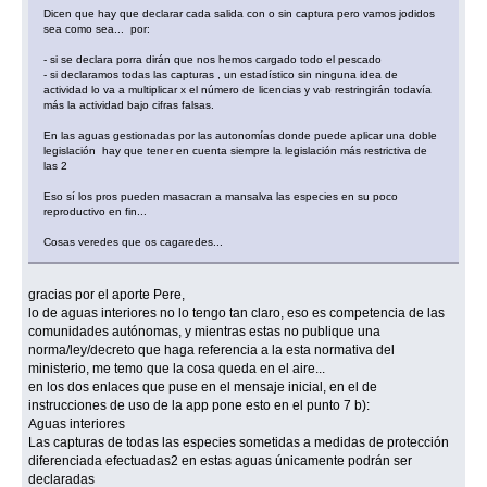
Dicen que hay que declarar cada salida con o sin captura pero vamos jodidos
sea como sea... por:
- si se declara porra dirán que nos hemos cargado todo el pescado
- si declaramos todas las capturas , un estadístico sin ninguna idea de
actividad lo va a multiplicar x el número de licencias y vab restringirán todavía
más la actividad bajo cifras falsas.
En las aguas gestionadas por las autonomías donde puede aplicar una doble
legislación hay que tener en cuenta siempre la legislación más restrictiva de
las 2
Eso sí los pros pueden masacran a mansalva las especies en su poco
reproductivo en fin...
Cosas veredes que os cagaredes...
gracias por el aporte Pere,
lo de aguas interiores no lo tengo tan claro, eso es competencia de las
comunidades autónomas, y mientras estas no publique una
norma/ley/decreto que haga referencia a la esta normativa del
ministerio, me temo que la cosa queda en el aire...
en los dos enlaces que puse en el mensaje inicial, en el de
instrucciones de uso de la app pone esto en el punto 7 b):
Aguas interiores
Las capturas de todas las especies sometidas a medidas de protección
diferenciada efectuadas2 en estas aguas únicamente podrán ser
declaradas